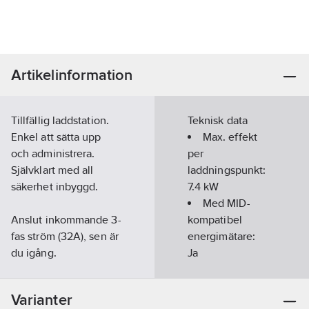
Artikelinformation
Tillfällig laddstation.
Teknisk data
Enkel att sätta upp
Max. effekt
och administrera.
per
Självklart med all
laddningspunkt:
säkerhet inbyggd.
7.4
kW
Med MID-
Anslut inkommande 3-
kompatibel
fas ström (32A), sen är
energimätare:
du igång.
Ja
Laddstationen kopplar
Antal
upp sig själv mot
kontaktuttag
Varianter
internet (4G) och
typ 2:
3