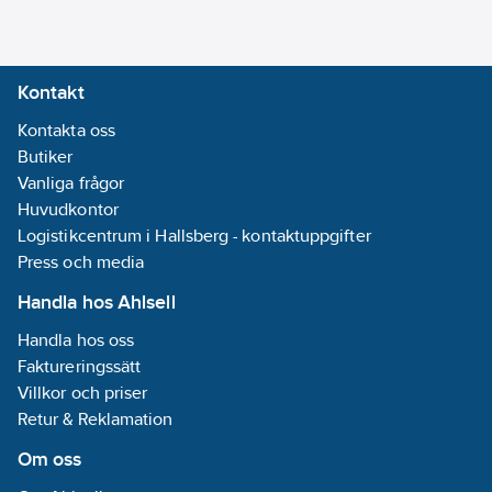
utvecklad tillsammans
Bredd:
490
med elektriker.
mm
Laddstationen har
Djup:
189
Kontakt
inbyggd MID-godkänd
mm
energimätare,
Kontakta oss
Höjd:
975
personskyddsbrytare
Butiker
mm
typ A med DC-
Vanliga frågor
Material
övervakning samt att
Huvudkontor
hus/kapsling/stomme:
alla laddstationer har
Logistikcentrum i Hallsberg - kontaktuppgifter
Stål
OCPP 1.6J inbyggt.
Press och media
Laddbox Move har
Kapslingsklass
Handla hos Ahlsell
även inbyggt
(IP):
IP54
Handla hos oss
överspänningsskydd
Slagtålighet
Faktureringssätt
och huvudbrytare.
(IK):
IK08
Villkor och priser
Våra laddstationer
Retur & Reklamation
följer alla standarder
Monteringsmetod:
inom elbilsladdning.
Övrigt
Om oss
Artikelnummer:
2700469
Med