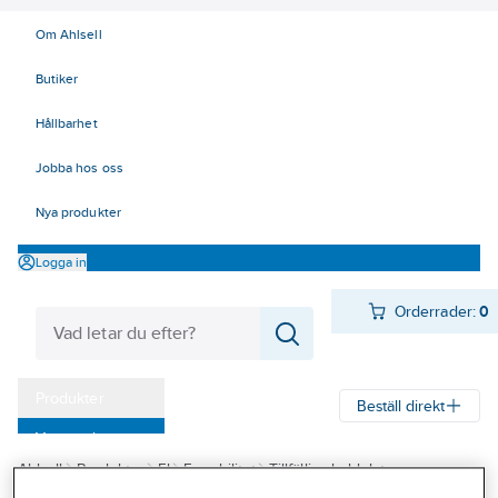
Om Ahlsell
Butiker
Hållbarhet
Jobba hos oss
Nya produkter
Logga in
Orderrader:
0
Produkter
Beställ direkt
Varumärken
Ahlsell
Produkter
El
E-mobilitet
Tillfälliga laddplatser
Kampanjer