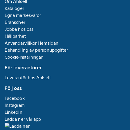
Om Ahlsell
Lev.
minibrytare
ELBT3132R
Kataloger
artikelnr:
(MCB):
Ja
Egna märkesvaror
Ean
Anslutning
7333189022574
Branscher
artikelnr:
installationssida:
Jobba hos oss
Materialklass
QJ7890
3-fas
Hållbarhet
Användarvillkor Hemsidan
Anslutningsbar
Behandling av personuppgifter
ledararea:
2.5-
Cookie-inställningar
25
mm²
DC-
För leverantörer
felströmsdetektering:
Leverantör hos Ahlsell
Ja
Drift och
Följ oss
konfiguration
Facebook
via app:
Ja
Instagram
Export av
LinkedIn
laddningsloggar:
Ladda ner vår app
Ja
Frekvens: