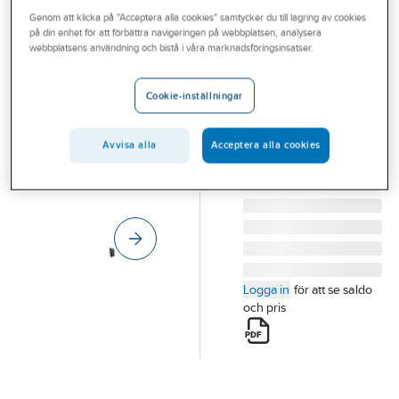
Outlet
Genom att klicka på "Acceptera alla cookies" samtycker du till lagring av cookies
ELDON INSTALLATION
på din enhet för att förbättra navigeringen på webbplatsen, analysera
Laddbox Move
Branscher
webbplatsens användning och bistå i våra marknadsföringsinsatser.
7,4 kW x 3
Tjänster
Smart
Cookie-inställningar
Vårt erbjudande
LADDBOX MOVE
7,4KWX3 SMART
Bli kund
Avvisa alla
Acceptera alla cookies
Artikelnummer:
2700469
Lev. artikelnr:
ELBT3132R
Aktuellt
Logga in
för att se saldo
och pris