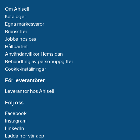
Frekvensområde:
Om Ahlsell
50-60
Hz
Kataloger
Färg yttre
Egna märkesvaror
mantel:
Grå
Branscher
Spiralkabel:
Jobba hos oss
Nej
Hållbarhet
Material
Användarvillkor Hemsidan
yttre mantel:
Behandling av personuppgifter
PVC
Cookie-inställningar
(polyvinylklorid)
Syrahalt (EN
För leverantörer
13501-6):
Ingen
Leverantör hos Ahlsell
REACH
Datum:
2023-
Följ oss
06-01
Facebook
REACH
Instagram
Informationsplikt:
LinkedIn
Nej
Ladda ner vår app