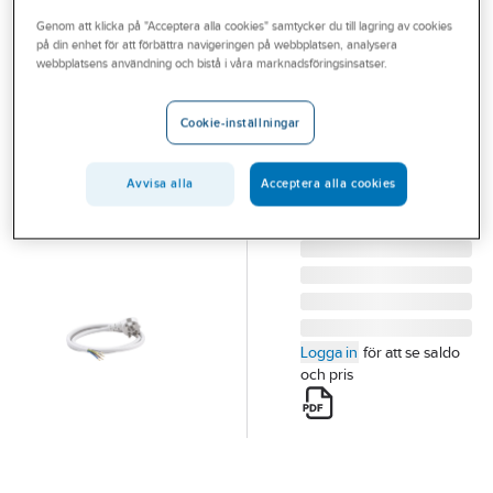
Outlet
Genom att klicka på "Acceptera alla cookies" samtycker du till lagring av cookies
på din enhet för att förbättra navigeringen på webbplatsen, analysera
NORWESCO
Branscher
webbplatsens användning och bistå i våra marknadsföringsinsatser.
Sladdställ
Tjänster
Perilex
Cookie-inställningar
SLADDSTÄLL PERILEX
Vårt erbjudande
5P 16A 400V 571009
Bli kund
Avvisa alla
Acceptera alla cookies
Artikelnummer:
2408074
Lev. artikelnr:
571009
Aktuellt
Logga in
för att se saldo
och pris