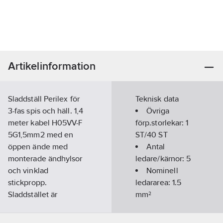
Artikelinformation
Sladdställ Perilex för
Teknisk data
3-fas spis och häll. 1,4
Övriga
meter kabel H05VV-F
förp.storlekar:
1
5G1,5mm2 med en
ST/40 ST
öppen ände med
Antal
monterade ändhylsor
ledare/kärnor:
5
och vinklad
Nominell
stickpropp.
ledararea:
1.5
Sladdstället är
mm²
ljusgrått.
Med
Artikelnummer:
2408074
skyddsledare: