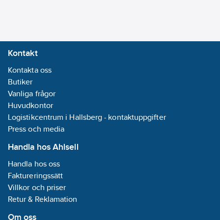
Ytterdiameter
(ca):
10.2
mm
Oljebeständig
Kontakt
enligt EN IEC
Kontakta oss
60811-404:
Nej
Butiker
Vanliga frågor
Rökutveckling
Huvudkontor
(EN 13501-6):
Logistikcentrum i Hallsberg - kontaktuppgifter
Ingen
Press och media
Brandklass
(EN13501-6):
Handla hos Ahlsell
Ingen
Handla hos oss
Brinnande
Faktureringssätt
droppar/partiklar
Villkor och priser
(EN 13501-6):
Retur & Reklamation
Ingen
Om oss