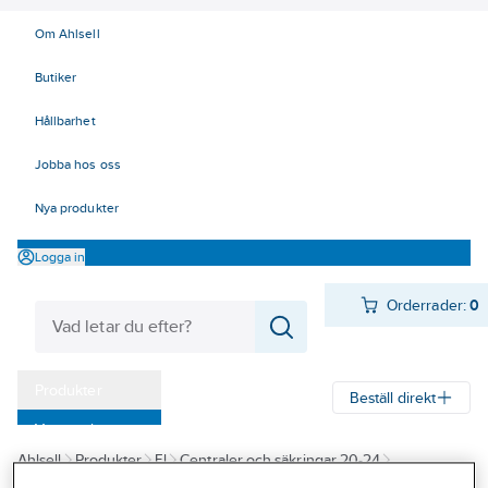
Om Ahlsell
Butiker
Hållbarhet
Jobba hos oss
Nya produkter
Logga in
Orderrader:
0
Produkter
Beställ direkt
Varumärken
Ahlsell
Produkter
El
Centraler och säkringar 20-24
Kampanjer
24 Tillfällig el, uttagsstolpar, byggcentraler
Perilexdon
Sladdställ