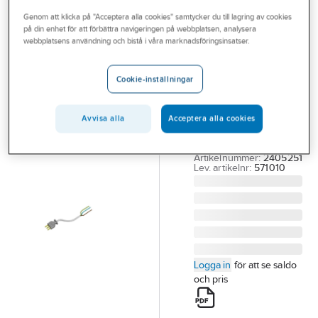
Outlet
Genom att klicka på "Acceptera alla cookies" samtycker du till lagring av cookies
på din enhet för att förbättra navigeringen på webbplatsen, analysera
NORWESCO
Branscher
webbplatsens användning och bistå i våra marknadsföringsinsatser.
Sladdställ för
Tjänster
spis 2-pol+PE
Cookie-inställningar
230V 25A
Vårt erbjudande
SLADDSTÄLL FÖR
Bli kund
Avvisa alla
Acceptera alla cookies
SPIS 230V 25A
Aktuellt
571010
Artikelnummer:
2405251
Lev. artikelnr:
571010
Logga in
för att se saldo
och pris