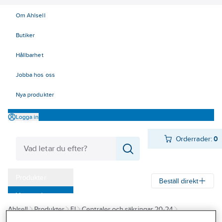
Om Ahlsell
Butiker
Hållbarhet
Jobba hos oss
Nya produkter
Logga in
Orderrader:
0
Produkter
Beställ direkt
Varumärken
Ahlsell
Produkter
El
Centraler och säkringar 20-24
Kampanjer
24 Tillfällig el, uttagsstolpar, byggcentraler
Perilexdon
Sladdställ