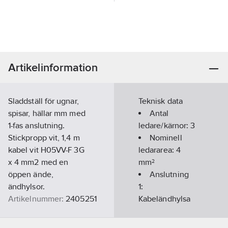
Artikelinformation
Sladdställ för ugnar,
Teknisk data
spisar, hällar mm med
Antal
1-fas anslutning.
ledare/kärnor:
3
Stickpropp vit, 1,4 m
Nominell
kabel vit H05VV-F 3G
ledararea:
4
x 4 mm2 med en
mm²
öppen ände,
Anslutning
ändhylsor.
1:
Artikelnummer:
2405251
Kabeländhylsa
Lev. artikelnr:
571010
Anslutning
Ean
2:
Övrigt