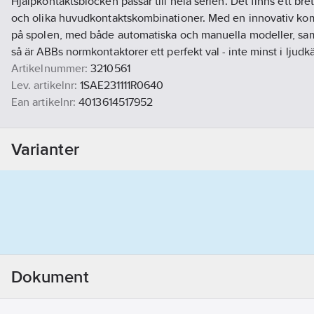
Hjälpkontaktsblocken passar till hela serien. Det finns ett bre
och olika huvudkontaktskombinationer. Med en innovativ k
på spolen, med både automatiska och manuella modeller, samt 
så är ABBs normkontaktorer ett perfekt val - inte minst i ljudkä
Artikelnummer:
3210561
Lev. artikelnr:
1SAE231111R0640
Ean artikelnr:
4013614517952
Materialklass
QL3300
Varianter
Dokument