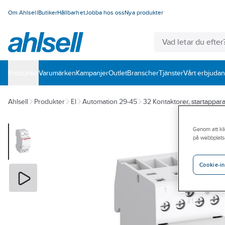
Om Ahlsell
Butiker
Hållbarhet
Jobba hos oss
Nya produkter
Produkter
Varumärken
Kampanjer
Outlet
Branscher
Tjänster
Vårt erbjuda
Ahlsell
Produkter
El
Automation 29-45
32 Kontaktorer, startappara
Genom att kli
på webbplats
Cookie-in