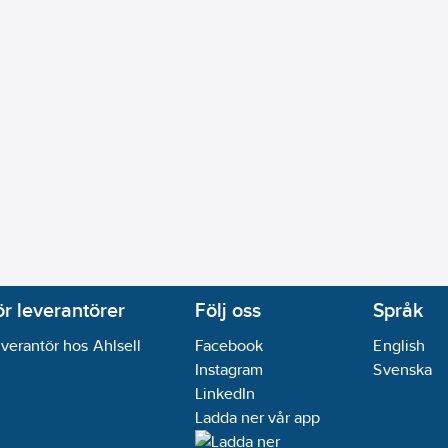
ör leverantörer
Följ oss
Språk
verantör hos Ahlsell
Facebook
English
Instagram
Svenska
LinkedIn
Ladda ner vår app