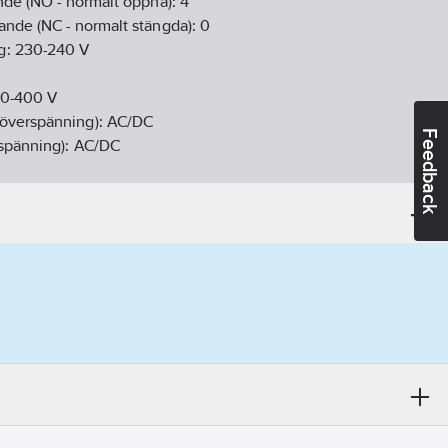
ande (NO - normalt öppna):
4
ande (NC - normalt stängda):
0
g:
230-240
V
0-400
V
överspänning):
AC/DC
Feedback
tspänning):
AC/DC
opplare:
Nej
20
öjliga:
Ja
ellanrum:
2
n:
Nej
mm
:
7
1-18
ikt:
Nej