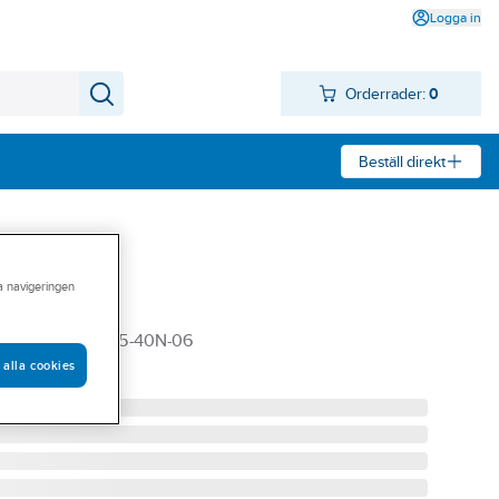
Logga in
Orderrader:
0
Beställ direkt
ra navigeringen
ESB
SL 230V ESB25-40N-06
 alla cookies
640