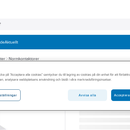
nde
Aktuellt
ter
Normkontaktorer
ABB
cka på "Acceptera alla cookies" samtycker du till lagring av cookies på din enhet för att förbätt
Normkontaktor 
en, analysera webbplatsens användning och bistå i våra marknadsföringsinsatser.
NORMKONTAKTOR 25A 4
Artikelnummer:
3210561
Avvisa alla
Acceptera
ställningar
Lev. artikelnr:
1SAE231111R0