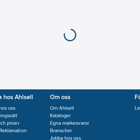
 hos Ahlsell
Om oss
F
hos oss
Om Ahlsell
Le
ingssätt
Kataloger
och priser
Egna märkesvaror
 Reklamation
Branscher
Jobba hos oss