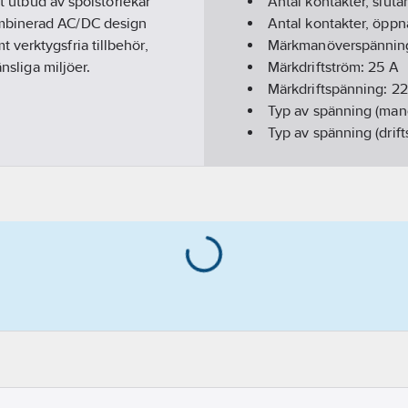
tt utbud av spolstorlekar
Antal kontakter, slut
ombinerad AC/DC design
Antal kontakter, öppn
verktygsfria tillbehör,
Märkmanöverspännin
nsliga miljöer.
Märkdriftström:
25
A
Märkdriftspänning:
22
Typ av spänning (man
Typ av spänning (drif
Reglage för handomk
Kapslingsklass (IP):
IP
Tillsatsanordningar m
Bredd i antal modulm
Brummfri:
Ja
Med dag/natt funktio
Inbyggnadsdjup:
58
Användningskategori
REACH Datum:
2022-0
REACH Informationspl