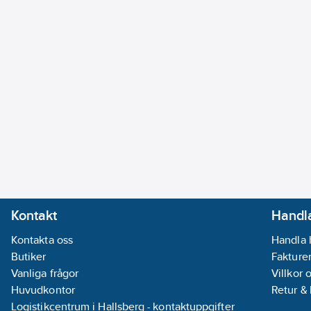
Kontakt
Handla
Kontakta oss
Handla 
Butiker
Fakturer
Vanliga frågor
Villkor 
Huvudkontor
Retur &
Logistikcentrum i Hallsberg - kontaktuppgifter