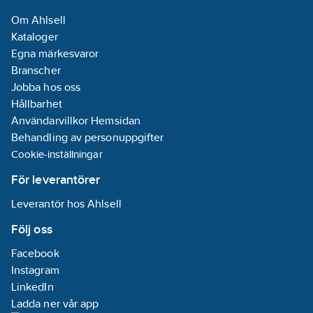
12464-1):
Om Ahlsell
Varmvit < 3300
Kataloger
K
Egna märkesvaror
Branscher
Kapslingsklass
Jobba hos oss
(IP):
IP20
Hållbarhet
Effektfaktor:
Användarvillkor Hemsidan
0.9
Behandling av personuppgifter
Fjärrstyrning
Cookie-inställningar
möjlig:
Nej
För leverantörer
Färgbeständighet
Leverantör hos Ahlsell
(McAdam
ellipse):
SDCM6
Följ oss
Facebook
Glödtrådslampa:
Instagram
Nej
LinkedIn
Ladda ner vår app
Lampeffektivitet: