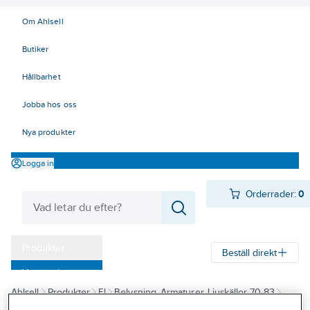
Om Ahlsell
Butiker
Hållbarhet
Jobba hos oss
Nya produkter
Logga in
Orderrader:
0
Produkter
Beställ direkt
Varumärken
Ahlsell
Produkter
El
Belysning, Armaturer, Ljuskällor 70-83
Kampanjer
82 LED-ljuskällor
LED Kompaktlysrör