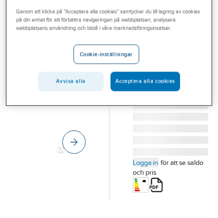
Outlet
Genom att klicka på "Acceptera alla cookies" samtycker du till lagring av cookies
på din enhet för att förbättra navigeringen på webbplatsen, analysera
NARVA
Branscher
webbplatsens användning och bistå i våra marknadsföringsinsatser.
LED-lampa 2D
Tjänster
4-stift
Cookie-inställningar
LED DD 13W (28W)
Vårt erbjudande
830 4-STIFT
Aktuellt
Avvisa alla
Acceptera alla cookies
Artikelnummer:
8299838
Lev.
L8D228830-4
artikelnr:
Logga in
för att se saldo
och pris