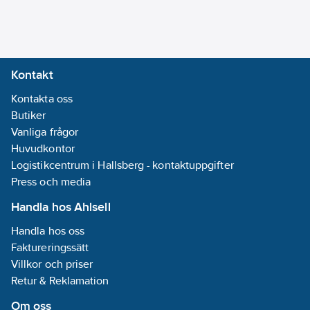
andra offentliga
nominell
miljöer där belysning
livslängd:
används frekvent.
40000
h
Produkten kan ej
Färg
Kontakt
användas i armaturer
hus/kapsling/stomme:
med inkopplat HF
Kontakta oss
Vit
drivdon.
Butiker
Diameter:
Artikelnummer:
Vanliga frågor
8299838
240
mm
Lev.
Huvudkontor
Nominellt
L8D228830-4
artikelnr:
Logistikcentrum i Hallsberg - kontaktuppgifter
ljusflöde (IEC
Ean
Press och media
62612):
1450
lm
7391316572392
artikelnr:
Handla hos Ahlsell
Materialklass
QV9100
Spänningstyp:
Handla hos oss
AC
Faktureringssätt
Villkor och priser
Färgtolkningsindex
Retur & Reklamation
(CRI/Ra):
80-89
Ljusfärg (EN
Om oss