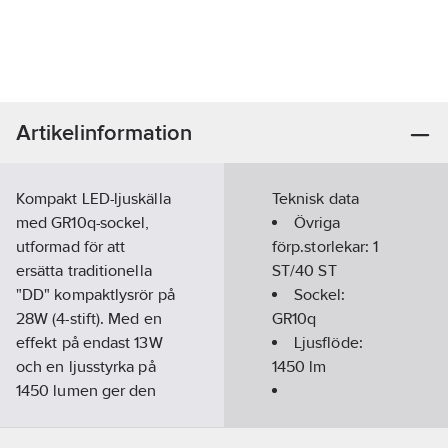
Artikelinformation
Kompakt LED-ljuskälla
Teknisk data
med GR10q-sockel,
Övriga
utformad för att
förp.storlekar:
1
ersätta traditionella
ST/40 ST
"DD" kompaktlysrör på
Sockel:
28W (4-stift). Med en
GR10q
effekt på endast 13W
Ljusflöde:
och en ljusstyrka på
1450
lm
1450 lumen ger den
ett effektivt och
Färgtemperatur:
varmvitt ljus (3000K)
3000
K