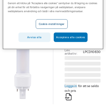
Genom att klicka på "Acceptera alla cookies" samtycker du till lagring av cookies
Outlet
på din enhet för att förbättra navigeringen på webbplatsen, analysera
NARVA
webbplatsens användning och bistå i våra marknadsföringsinsatser.
Branscher
LED
Tjänster
kompaktlysrör
Cookie-inställningar
G24d
Vårt erbjudande
LED K.LYSRÖR G24D
Avvisa alla
Acceptera alla cookies
Bli kund
5W (10W) 830
Aktuellt
Artikelnummer:
8298912
Lev.
LPCD10830
artikelnr:
Logga in
för att se saldo
och pris