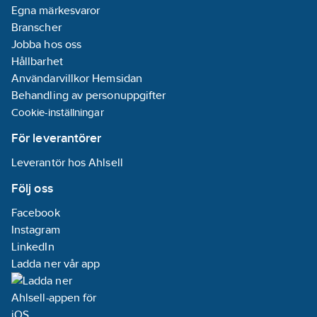
möjlig:
Nej
Egna märkesvaror
Branscher
Färgbeständighet
Jobba hos oss
(McAdam
Hållbarhet
ellipse):
SDCM6
Användarvillkor Hemsidan
Behandling av personuppgifter
Glödtrådslampa:
Cookie-inställningar
Nej
För leverantörer
Lampeffektivitet:
Leverantör hos Ahlsell
120
lm/W
Följ oss
Med
fjärrstyrning:
Facebook
Nej
Instagram
Min. antal
LinkedIn
tändningscykler:
Ladda ner vår app
25000
Viktad
energiförbrukning