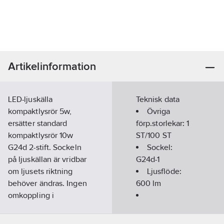
Artikelinformation
LED-ljuskälla
Teknisk data
kompaktlysrör 5w,
Övriga
ersätter standard
förp.storlekar:
1
kompaktlysrör 10w
ST/100 ST
G24d 2-stift. Sockeln
Sockel:
på ljuskällan är vridbar
G24d-1
om ljusets riktning
Ljusflöde:
behöver ändras. Ingen
600
lm
omkoppling i
armaturen behövs,
Färgtemperatur:
fungerar med
3000
K