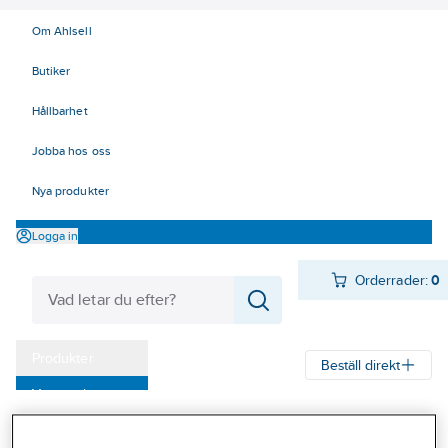
Om Ahlsell
Butiker
Hållbarhet
Jobba hos oss
Nya produkter
Logga in
Orderrader:
0
Produkter
Beställ direkt
Varumärken
Ahlsell
Produkter
El
Belysning, Armaturer, Ljuskällor 70-83
Kampanjer
82 LED-ljuskällor
LED Kompaktlysrör