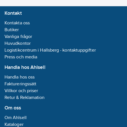
hus/kapsling/stomme:
Kontakt
Vit
Diameter:
Kontakta oss
35
mm
Butiker
Nominellt
Vanliga frågor
ljusflöde (IEC
Huvudkontor
62612):
600
lm
Logistikcentrum i Hallsberg - kontaktuppgifter
Press och media
Spänningstyp:
Handla hos Ahlsell
AC
Handla hos oss
Färgtolkningsindex
Faktureringssätt
(CRI/Ra):
80-89
Villkor och priser
Ljusfärg (EN
Retur & Reklamation
12464-1):
Om oss
Varmvit < 3300
K
Om Ahlsell
Fjärrstyrning
Kataloger