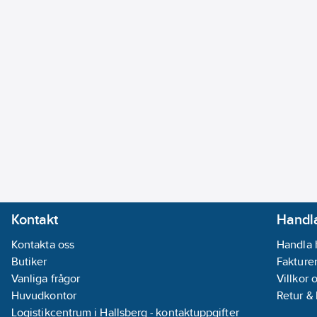
Kontakt
Handla
Kontakta oss
Handla 
Butiker
Fakturer
Vanliga frågor
Villkor 
Huvudkontor
Retur &
Logistikcentrum i Hallsberg - kontaktuppgifter