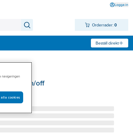
Logga in
Orderrader:
0
Beställ direkt
ra navigeringen
 Radar on/off
/4K RAD LUMO
 alla cookies
/DW