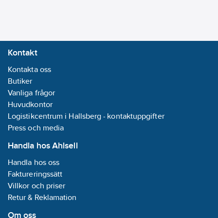
Tvättmaskinomkopplare:
Ja
Lämplig för
kapslingsklass
Kontakt
(IP):
IP23
Kontakta oss
Halogenfri:
Butiker
Ja
Vanliga frågor
Material:
Huvudkontor
Plast
Logistikcentrum i Hallsberg - kontaktuppgifter
Press och media
Materialkvalitet:
Termoplast
Handla hos Ahlsell
Belysning:
Handla hos oss
Ja
Faktureringssätt
Villkor och priser
Belysningsfunktion:
Retur & Reklamation
Belyst (på)
Typ av
Om oss