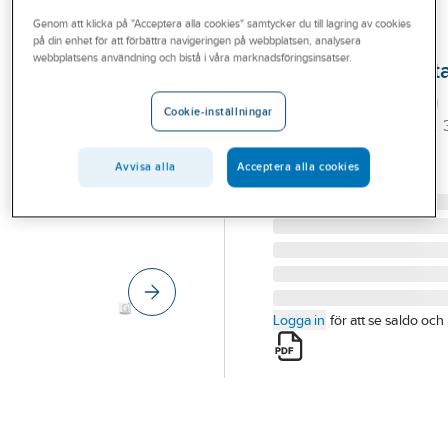
Outlet
Genom att klicka på "Acceptera alla cookies" samtycker du till lagring av cookies
på din enhet för att förbättra navigeringen på webbplatsen, analysera
NORWESCO
Branscher
webbplatsens användning och bistå i våra marknadsföringsinsatser.
Tvättmaskinsbryt
Tjänster
med signallampa
Cookie-inställningar
TVÄTTMASKINSBR. 13A 3
Vårt erbjudande
POL TMBUL 452967
Aktuellt
Avvisa alla
Acceptera alla cookies
Artikelnummer:
3164019
Lev. artikelnr:
452967
Logga in
för att se saldo och 