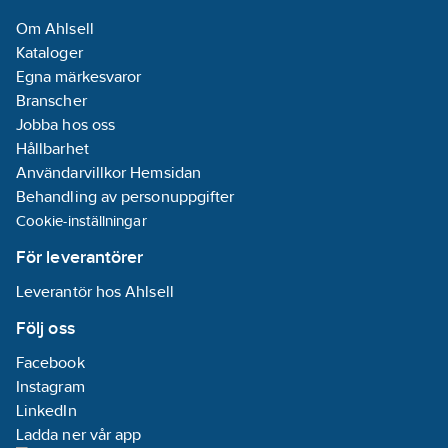
belysning:
Om Ahlsell
Glimlampa
Kataloger
Typ av
Egna märkesvaror
fastsättning:
Branscher
Skruvmontering
Jobba hos oss
Typ av yta:
Hållbarhet
Blank
Användarvillkor Hemsidan
Enhetens
Behandling av personuppgifter
bredd:
100
mm
Cookie-inställningar
Enhetens
djup:
54
mm
För leverantörer
Enhetens
Leverantör hos Ahlsell
höjd:
110
mm
REACH
Följ oss
Datum:
2023-
Facebook
02-16
Instagram
REACH -
LinkedIn
Innehåller
Ladda ner vår app
kandidatämnen: