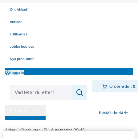
Om Ahlsell
Butiker
Hållbarhet
Jobba hos oss
Nya produkter
Logga in
Orderrader:
0
Produkter
Beställ direkt
Varumärken
Ahlsell
Produkter
El
Automation 29-45
Kampanjer
31 Motor-, säkerhetsbrytare
Tvättmaskinsbrytare