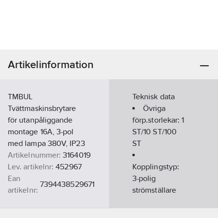
Artikelinformation
TMBUL
Teknisk data
Tvättmaskinsbrytare
Övriga
för utanpåliggande
förp.storlekar:
1
montage 16A, 3-pol
ST/10 ST/100
med lampa 380V, IP23
ST
Artikelnummer:
3164019
Lev. artikelnr:
452967
Kopplingstyp:
Ean
3-polig
7394438529671
artikelnr:
strömställare
Ersätter
1932092E
artikelnr:
Märkspänning: