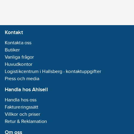
underhållsfria
Typ av
anslutningar.
elektrisk
Artikelnummer:
2922590
anslutning 1:
Lev.
Skruvanslutning
Kontakt
58.503.0055.0
artikelnr:
Typ av
Ean
Kontakta oss
elektrisk
4049088154027
artikelnr:
Butiker
anslutning 2:
Ersätter
Vanliga frågor
Skruvanslutning
2922250
artikelnr:
Huvudkontor
Antal nivåer:
Materialklass
Logistikcentrum i Hallsberg - kontaktuppgifter
QN040B
1
Press och media
Antal
klämpositioner
Handla hos Ahlsell
per nivå:
2
Handla hos oss
Faktureringssätt
Monteringsmetod:
Villkor och priser
DIN-skena 35
Retur & Reklamation
mm
Material
Om oss