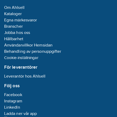
isolationskropp:
Om Ahlsell
Termoplast
Kataloger
Egna märkesvaror
Avslutningsplatta
Branscher
krävs:
Ja
Jobba hos oss
Hållbarhet
Anslutningsbar
Användarvillkor Hemsidan
ledararea
Behandling av personuppgifter
fintrådig utan
Cookie-inställningar
ändhylsa:
0.14-4
mm²
För leverantörer
Leverantör hos Ahlsell
Drifttemperatur:
-25-70
°C
Följ oss
Facebook
Flambeständighet
Instagram
installationsmaterialklass
LinkedIn
(UL94):
V0
Ladda ner vår app