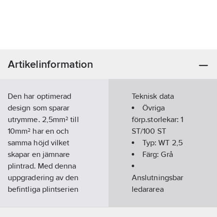
Artikelinformation
Den har optimerad
Teknisk data
design som sparar
Övriga
utrymme. 2,5mm² till
förp.storlekar:
1
10mm² har en och
ST/100 ST
samma höjd vilket
Typ:
WT 2,5
skapar en jämnare
Färg:
Grå
plintrad. Med denna
uppgradering av den
Anslutningsbar
befintliga plintserien
ledararea
med skruvanslutning
mångtrådig:
kan man nu använda
0.14-4
mm²