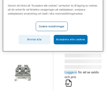
Outlet
Genom att klicka på "Acceptera alla cookies" samtycker du till lagring av cookies
på din enhet för att förbättra navigeringen på webbplatsen, analysera
WIELAND
Branscher
webbplatsens användning och bistå i våra marknadsföringsinsatser.
Radklämma WT
Tjänster
PLINT SKRUV WT 2.5
Cookie-inställningar
GRÅ WT 2.5
Vårt erbjudande
Artikelnummer:
2922590
Lev.
58.503.0055.0
Bli kund
artikelnr:
Avvisa alla
Acceptera alla cookies
Aktuellt
Logga in
för att se saldo
och pris