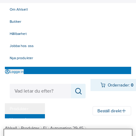
Om Ahlsell
Butiker
Hållbarhet
Jobba hos oss
Nya produkter
Logga in
Orderrader:
0
Produkter
Beställ direkt
Varumärken
Ahlsell
Produkter
El
Automation 29-45
Kampanjer
29 Plintar, märkning, kanaler
Kopplingsplintar
Skruvanslutning