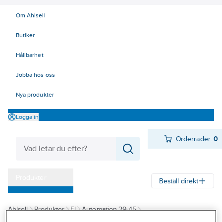
Om Ahlsell
Butiker
Hållbarhet
Jobba hos oss
Nya produkter
Logga in
Orderrader:
0
Produkter
Beställ direkt
Varumärken
Ahlsell
Produkter
El
Automation 29-45
Kampanjer
29 Plintar, märkning, kanaler
Kabelkanaler, slitsade