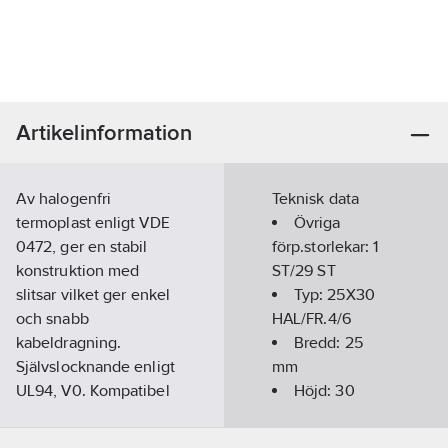
Artikelinformation
Av halogenfri
Teknisk data
termoplast enligt VDE
Övriga
0472, ger en stabil
förp.storlekar:
1
konstruktion med
ST/29 ST
slitsar vilket ger enkel
Typ:
25X30
och snabb
HAL/FR.4/6
kabeldragning.
Bredd:
25
Självslocknande enligt
mm
UL94, V0. Kompatibel
Höjd:
30
mot europeisk
mm
standard EN 50085-2-
Längd: