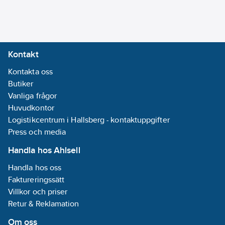
täcklock:
Ja
Typ av
sidovägg:
Slitsad
Kontakt
REACH
Kontakta oss
Datum:
2021-
Butiker
04-30
Vanliga frågor
REACH
Huvudkontor
Informationsplikt:
Logistikcentrum i Hallsberg - kontaktuppgifter
Nej
Press och media
Handla hos Ahlsell
Handla hos oss
Faktureringssätt
Villkor och priser
Retur & Reklamation
Om oss