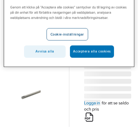
Outlet
Genom att klicka på "Acceptera alla cookies" samtycker du till lagring av cookies
på din enhet för att förbättra navigeringen på webbplatsen, analysera
ABB
Branscher
webbplatsens användning och bistå i våra marknadsföringsinsatser.
Kabelkanal
Tjänster
ABB halogenfri
Cookie-inställningar
KABELKANAL HAL
Vårt erbjudande
FRI 4/6-25X30
Aktuellt
Avvisa alla
Acceptera alla cookies
Artikelnummer:
2999180
Lev.
1SL9133A00
artikelnr:
Logga in
för att se saldo
och pris