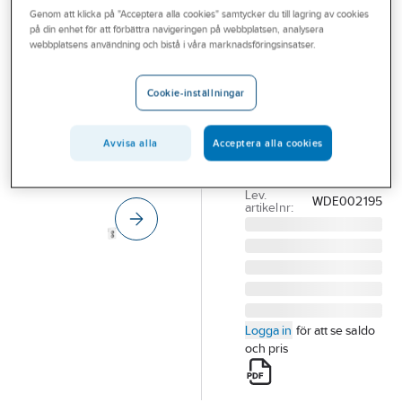
SCHNEIDER ELECTRIC
Genom att klicka på "Acceptera alla cookies" samtycker du till lagring av cookies
Outlet
Vägguttag 2-
på din enhet för att förbättra navigeringen på webbplatsen, analysera
vägs med USB
webbplatsens användning och bistå i våra marknadsföringsinsatser.
Branscher
laddning Typ A
Tjänster
+ C, Exxact
Cookie-inställningar
Vårt erbjudande
VÄGGUTTAG 2-VÄGS
MED USB VIT
Avvisa alla
Acceptera alla cookies
Bli kund
WDE002195
Aktuellt
Artikelnummer:
1820386
Lev.
WDE002195
artikelnr:
Logga in
för att se saldo
och pris