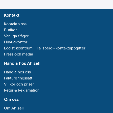
fastsättning:
Montering med
Kontakt
skruv
Kontakta oss
Butiker
Prägling/Indikering:
Vanliga frågor
Övrigt
Huvudkontor
Enhetens
Logistikcentrum i Hallsberg - kontaktuppgifter
höjd:
134
mm
Press och media
Enhetens
bredd:
85
mm
Handla hos Ahlsell
Enhetens
Handla hos oss
djup:
49.7
mm
Faktureringssätt
Låsbar:
Nej
Villkor och priser
Antal faser:
1
Retur & Reklamation
Typ av yta:
Blank
Om oss
Med
Om Ahlsell
gångjärnslock: