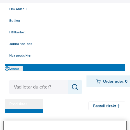
Om Ahlsell
Butiker
Hållbarhet
Jobba hos oss
Nya produkter
Logga in
Orderrader:
0
Produkter
Beställ direkt
Varumärken
Kampanjer