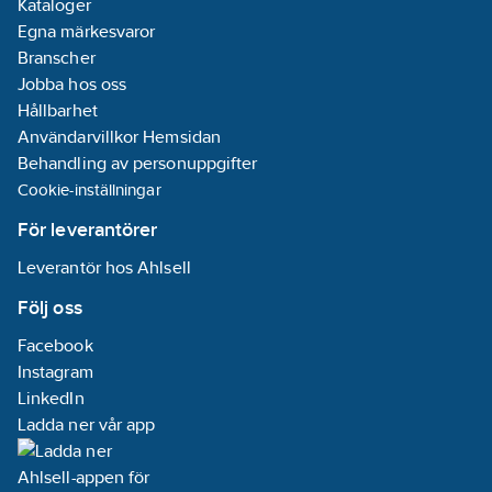
Kataloger
Nej
Egna märkesvaror
Roterad
Branscher
centralinsats:
Jobba hos oss
Nej
Hållbarhet
Med
Användarvillkor Hemsidan
funktionsbelysning:
Behandling av personuppgifter
Ja
Cookie-inställningar
Antal uttag
USB-A:
1
För leverantörer
Antal uttag
Leverantör hos Ahlsell
USB-C:
1
Max.
Följ oss
strömstyrka för
Facebook
USB-
Instagram
strömförsörjning:
LinkedIn
3
A
Ladda ner vår app
Med
inbyggd USB-
strömförsörjning: