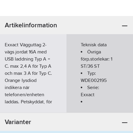
Artikelinformation
Exxact Vägguttag 2-
Teknisk data
vägs jordat 16A med
Övriga
USB laddning Typ A +
förp.storlekar:
1
C. max 2,4 A för Typ A
ST/36 ST
och max 3 A för Typ C.
Typ:
Orange lysdiod
WDE002195
indikera när
Serie:
telefonen/enheten
Exxact
laddas. Petskyddat, för
infälld montering i
Modell/Utförande:
apparatdosa c/c
Uttag jordat
Varianter
60mm. Med två
CEE 7/3 (Typ F)
neutrala
Antal