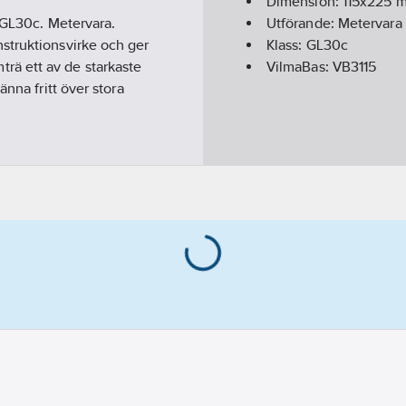
Dimension:
115x225 
 GL30c. Metervara.
Utförande:
Metervara
struktionsvirke och ger
Klass:
GL30c
imträ ett av de starkaste
VilmaBas:
VB3115
nna fritt över stora