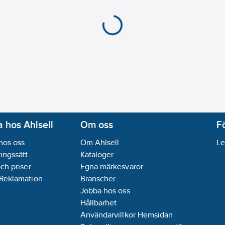
 hos Ahlsell
Om oss
F
hos oss
Om Ahlsell
Le
ingssätt
Kataloger
och priser
Egna märkesvaror
 Reklamation
Branscher
Jobba hos oss
Hållbarhet
Användarvillkor Hemsidan