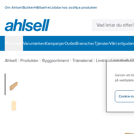
Om Ahlsell
Butiker
Hållbarhet
Jobba hos oss
Nya produkter
Produkter
Varumärken
Kampanjer
Outlet
Branscher
Tjänster
Vårt erbjuda
Ahlsell
Produkter
Byggsortiment
Trämaterial
Limträ
Limträbalk 
Genom att kli
på webbplats
Cookie-in