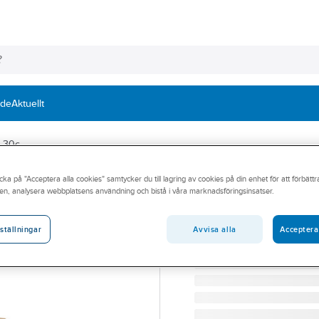
nde
Aktuellt
GL30c
cka på "Acceptera alla cookies" samtycker du till lagring av cookies på din enhet för att förbätt
Limträbalk B11
en, analysera webbplatsens användning och bistå i våra marknadsföringsinsatser.
LIMTRÄBALK 115X225M
Artikelnummer:
564068
Avvisa alla
Acceptera
ställningar
Lev. artikelnr:
L6115022530