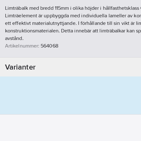
Limträbalk med bredd 115mm i olika höjder i hållfasthetsklass
Limträelement är uppbyggda med individuella lameller av kon
ett effektivt materialutnyttjande. I förhållande till sin vikt är l
konstruktionsmaterialen. Detta innebär att limträbalkar kan spä
avstånd.
Artikelnummer:
564068
Lev. artikelnr:
L611502253010000
Materialklass
CT200A
Varianter