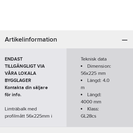
Artikelinformation
ENDAST
Teknisk data
TILLGÄNGLIGT VIA
Dimension:
VÅRA LOKALA
56x225 mm
BYGGLAGER
Längd:
4.0
Kontakta din säljare
m
för info.
Längd:
4000
mm
Limträbalk med
Klass:
profilmått 56x225mm i
GL28cs
hållfasthetsklass
VilmaBas:
GL28cs.
VB3103