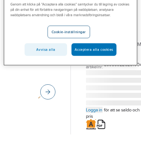
Genom att klicka på "Acceptera alla cookies" samtycker du till lagring av cookies
Outlet
på din enhet för att förbättra navigeringen på webbplatsen, analysera
webbplatsens användning och bistå i våra marknadsföringsinsatser.
Limträbalk
Branscher
56X225MM
Tjänster
Cookie-inställningar
GL28cs
Vårt erbjudande
LIMTRÄBALK 56X225M
Avvisa alla
Acceptera alla cookies
Bli kund
L4.0M GRAN GL28CS
Artikelnummer:
564033
Aktuellt
Lev.
L6056022528100
artikelnr:
Logga in
för att se saldo och
pris