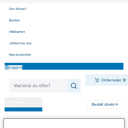
Om Ahlsell
Butiker
Hållbarhet
Jobba hos oss
Nya produkter
Logga in
Orderrader:
0
Produkter
Beställ direkt
Varumärken
Ahlsell
Produkter
Byggsortiment
Trämaterial
Limträ
Kampanjer
Limträbalk GL28cs