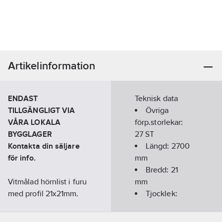
Artikelinformation
ENDAST
Teknisk data
TILLGÄNGLIGT VIA
Övriga
VÅRA LOKALA
förp.storlekar:
BYGGLAGER
27 ST
Kontakta din säljare
Längd:
2700
för info.
mm
Bredd:
21
Vitmålad hörnlist i furu
mm
med profil 21x21mm.
Tjocklek:
Hörnlist kan användas
4.5
mm
för att skydda
Kulör:
NCS S