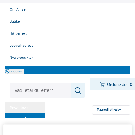
Om Ahlsell
Butiker
Hållbarhet
Jobba hos oss
Nya produkter
Logga in
Orderrader:
0
Produkter
Beställ direkt
Varumärken
Ahlsell
Produkter
Byggsortiment
Trämaterial
Kampanjer
Foder, sockel & lister
Hörnlister