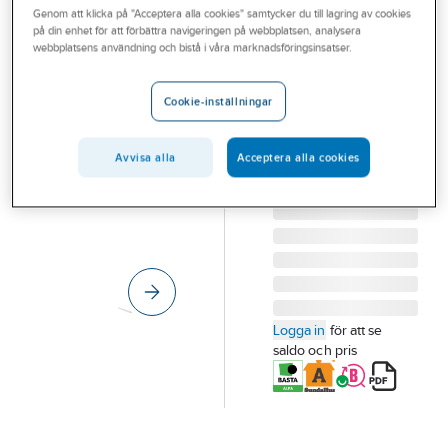
Genom att klicka på "Acceptera alla cookies" samtycker du till lagring av cookies
Outlet
på din enhet för att förbättra navigeringen på webbplatsen, analysera
webbplatsens användning och bistå i våra marknadsföringsinsatser.
Hörnlist Furu
Branscher
21X21MM Vit
Tjänster
Cookie-inställningar
HÖRNLIST 21X21
Vårt erbjudande
MM VIT 0502-Y
L:2700 MM
Avvisa alla
Acceptera alla cookies
Bli kund
Artikelnummer:
402951
Lev. artikelnr:
2431
Aktuellt
Logga in
för att se
saldo och pris