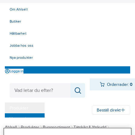
Om Ahlsell
Butiker
Hållbarhet
Jobba hos oss
Nya produkter
Logga in
Orderrader:
0
Produkter
Beställ direkt
Varumärken
Ahlsell
Produkter
Byggsortiment
Tätskikt & Ytskydd
Kampanjer
Våtrumssystem