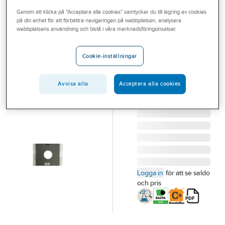
Outlet
Genom att klicka på "Acceptera alla cookies" samtycker du till lagring av cookies
på din enhet för att förbättra navigeringen på webbplatsen, analysera
ARDEX
Branscher
webbplatsens användning och bistå i våra marknadsföringsinsatser.
Rörmanschett
Tjänster
SRM 80-110
Cookie-inställningar
RÖRMANSCHETT
Vårt erbjudande
ARDEX SRM 80-110.
Bli kund
Avvisa alla
Acceptera alla cookies
Ø 70 MM
Artikelnummer:
759073
Aktuellt
Lev. artikelnr:
30918
Logga in
för att se saldo
och pris