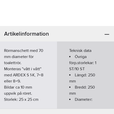
Artikelinformation
Rörmanschett med 70
Teknisk data
mm diameter för
Övriga
toalettrör.
förp.storlekar:
1
Monteras "vått i vått"
ST/10 ST
med ARDEX S 1-K, 7+8
Längd:
250
eller 8+9.
mm
Bildar ca 10 mm
Bredd:
250
uppvik på röret.
mm
Storlek: 25 x 25 cm
Diameter:
Artikelnummer:
759073
70
mm
Lev. artikelnr:
30918