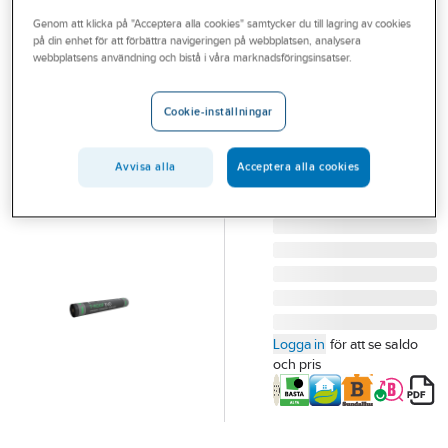
Outlet
Genom att klicka på "Acceptera alla cookies" samtycker du till lagring av cookies
på din enhet för att förbättra navigeringen på webbplatsen, analysera
TECCA
Branscher
webbplatsens användning och bistå i våra marknadsföringsinsatser.
Underlagsduk,
Tjänster
T-Roof EVO
Cookie-inställningar
UNDERLAGSTÄCKNING
Vårt erbjudande
T-ROOF EVO
Bli kund
Avvisa alla
Acceptera alla cookies
25MX1.0M
Artikelnummer:
267694
Aktuellt
Lev. artikelnr:
271003
Logga in
för att se saldo
och pris