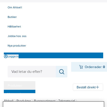
Om Ahlsell
Butiker
Hållbarhet
Jobba hos oss
Nya produkter
Logga in
Orderrader:
0
Produkter
Beställ direkt
Varumärken
Ahlsell
Produkter
Byggsortiment
Takmaterial
Kampanjer
Takpapp och Duk