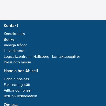
spont och vid icke
läktade minst 23 mm.
Artikelnummer:
267694
Lev. artikelnr:
271003
Kontakt
Ean
7318712710012
artikelnr:
Kontakta oss
Materialklass
Butiker
CE1002
Vanliga frågor
Huvudkontor
Logistikcentrum i Hallsberg - kontaktuppgifter
Press och media
Handla hos Ahlsell
Handla hos oss
Faktureringssätt
Villkor och priser
Retur & Reklamation
Om oss