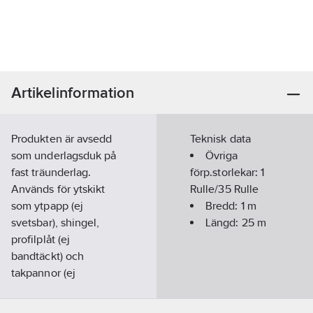
Artikelinformation
Produkten är avsedd
Teknisk data
som underlagsduk på
Övriga
fast träunderlag.
förp.storlekar:
1
Används för ytskikt
Rulle/35 Rulle
som ytpapp (ej
Bredd:
1
m
svetsbar), shingel,
Längd:
25
m
profilplåt (ej
bandtäckt) och
takpannor (ej
plana/platta).
Underlagsduken kan