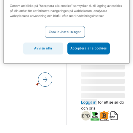
Outlet
Genom att klicka på "Acceptera alla cookies" samtycker du till lagring av cookies
MONIER
på din enhet för att förbättra navigeringen på webbplatsen, analysera
Nockpanna
Branscher
webbplatsens användning och bistå i våra marknadsföringsinsatser.
Elegant
Tjänster
NOCKPANNA
Cookie-inställningar
ELEGANT SVART
Vårt erbjudande
ÅTGÅNG 3ST/LPM
Bli kund
Avvisa alla
Acceptera alla cookies
NOCK
Artikelnummer:
565083
Aktuellt
Lev. artikelnr:
10005163
Logga in
för att se saldo
och pris