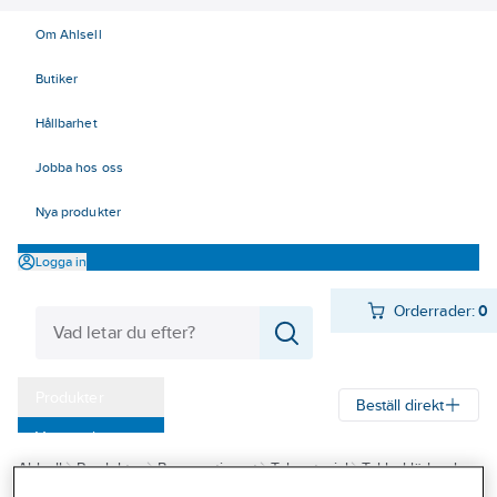
Om Ahlsell
Butiker
Hållbarhet
Jobba hos oss
Nya produkter
Logga in
Orderrader:
0
Produkter
Beställ direkt
Varumärken
Ahlsell
Produkter
Byggsortiment
Takmaterial
Takbeklädnad
Kampanjer