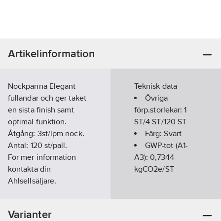
Artikelinformation
Nockpanna Elegant
Teknisk data
fulländar och ger taket
Övriga
en sista finish samt
förp.storlekar:
1
optimal funktion.
ST/4 ST/120 ST
Åtgång: 3st/lpm nock.
Färg:
Svart
Antal: 120 st/pall.
GWP-tot (A1-
För mer information
A3):
0,7344
kontakta din
kgCO2e/ST
Ahlsellsäljare.
Artikelnummer:
565083
Lev.
10005163
Varianter
artikelnr: