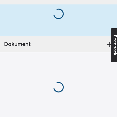
Ean
6415920413214
artikelnr:
Materialklass
CE110B
Feedba
Dokument