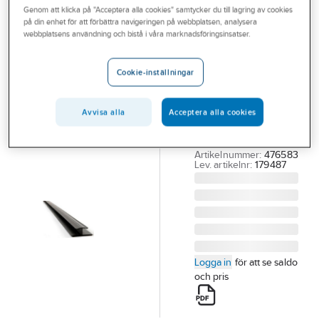
Genom att klicka på "Acceptera alla cookies" samtycker du till lagring av cookies
Outlet
på din enhet för att förbättra navigeringen på webbplatsen, analysera
NORGIPS
webbplatsens användning och bistå i våra marknadsföringsinsatser.
Branscher
H-Profil
Tjänster
Norgips PVC
Cookie-inställningar
H-PROFIL NORGIPS
Vårt erbjudande
PVC 3000 MM VT-V
Avvisa alla
Acceptera alla cookies
Bli kund
UTVÄNDIG GIPS
50ST/BUNT
Aktuellt
Artikelnummer:
476583
Lev. artikelnr:
179487
Logga in
för att se saldo
och pris