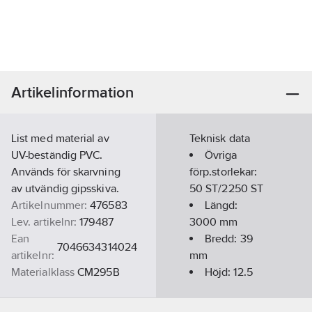
Artikelinformation
List med material av
Teknisk data
UV-beständig PVC.
Övriga
Används för skarvning
förp.storlekar:
av utvändig gipsskiva.
50 ST/2250 ST
Artikelnummer:
476583
Längd:
Lev. artikelnr:
179487
3000
mm
Ean
Bredd:
39
7046634314024
artikelnr:
mm
Materialklass
CM295B
Höjd:
12.5
mm