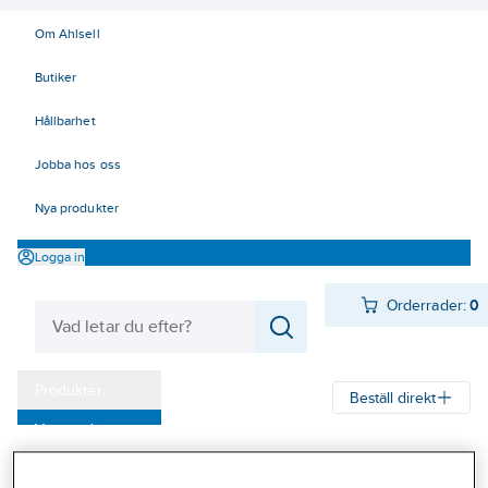
Om Ahlsell
Butiker
Hållbarhet
Jobba hos oss
Nya produkter
Logga in
Orderrader:
0
Produkter
Beställ direkt
Varumärken
Ahlsell
Produkter
Byggsortiment
Stålprofiler, reglar & skenor
Kampanjer
Övriga profiler & tillbehör