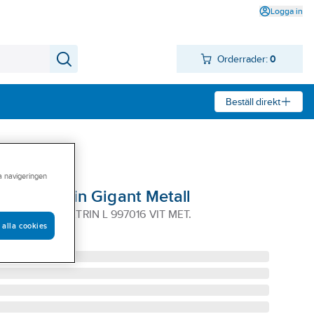
Logga in
Orderrader:
0
Beställ direkt
ra navigeringen
llare Katrin Gigant Metall
IGANTBOX KATRIN L 997016 VIT MET.
 alla cookies