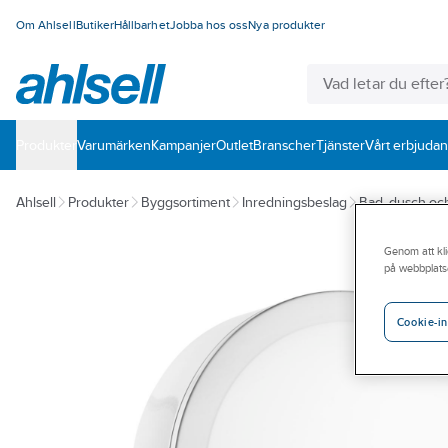
Om Ahlsell
Butiker
Hållbarhet
Jobba hos oss
Nya produkter
Produkter
Varumärken
Kampanjer
Outlet
Branscher
Tjänster
Vårt erbjuda
Ahlsell
Produkter
Byggsortiment
Inredningsbeslag
Bad, dusch o
Genom att kli
på webbplats
Cookie-in