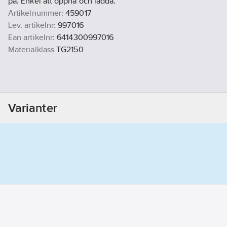
på. Enkel att öppna och ladda.
Artikelnummer:
459017
Lev. artikelnr:
997016
Ean artikelnr:
6414300997016
Materialklass
TG2150
Varianter