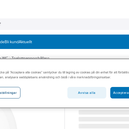
nde
Bli kund
Aktuellt
ch WC
Toalettpappershållare
cka på "Acceptera alla cookies" samtycker du till lagring av cookies på din enhet för att förbätt
KATRIN
en, analysera webbplatsens användning och bistå i våra marknadsföringsinsatser.
Toalettpappershå
TOALETTPAPPERSHÅLL.G
Avvisa alla
Acceptera
ställningar
Artikelnummer:
459017
Lev. artikelnr:
997016