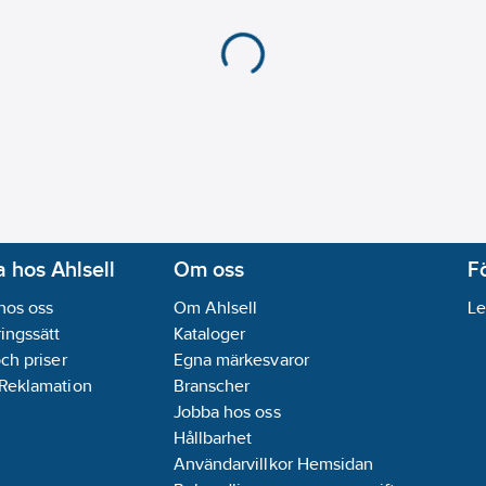
 hos Ahlsell
Om oss
F
hos oss
Om Ahlsell
Le
ingssätt
Kataloger
och priser
Egna märkesvaror
 Reklamation
Branscher
Jobba hos oss
Hållbarhet
Användarvillkor Hemsidan