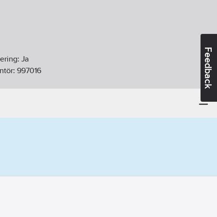
Feedback
ering:
Ja
ntör:
997016