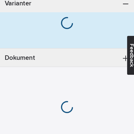
Varianter
Materialklass
CX5780
Feedba
Dokument