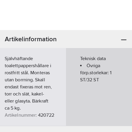
Artikelinformation
Självhäftande
Teknisk data
toalettpappershållare i
Övriga
rostfritt stål. Monteras
förp.storlekar:
1
utan borrning. Skall
ST/32 ST
endast fixeras mot ren,
torr och slät, kakel-
eller glasyta. Bärkraft
ca 5 kg.
Artikelnummer:
420722
Ean
7340080741831
artikelnr: