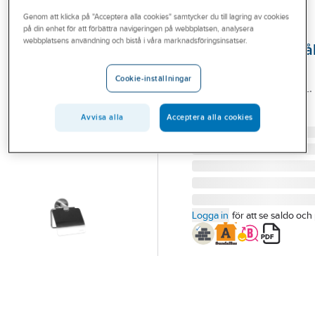
Outlet
Genom att klicka på "Acceptera alla cookies" samtycker du till lagring av cookies
på din enhet för att förbättra navigeringen på webbplatsen, analysera
A-COLLECTION
Branscher
webbplatsens användning och bistå i våra marknadsföringsinsatser.
Toalettpappershål
Tjänster
Stickline
Cookie-inställningar
TOALETTPAPPERSHÅLL.
Vårt erbjudande
STICKLINE RFR
Aktuellt
Avvisa alla
Acceptera alla cookies
Artikelnummer:
420722
Logga in
för att se saldo och 