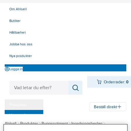
Om Ahlsell
Butiker
Hållbarhet
Jobba hos oss
Nya produkter
Logga in
Orderrader:
0
Produkter
Beställ direkt
Varumärken
Ahlsell
Produkter
Byggsortiment
Inredningsbeslag
Kampanjer
Bad, dusch och WC
Toalettpappershållare