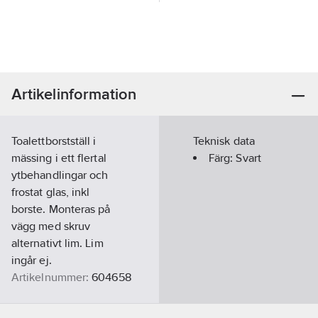
Artikelinformation
Toalettborstställ i
Teknisk data
mässing i ett flertal
Färg:
Svart
ytbehandlingar och
frostat glas, inkl
borste. Monteras på
vägg med skruv
alternativt lim. Lim
ingår ej.
Artikelnummer:
604658
Lev. artikelnr:
RB333P
Ean