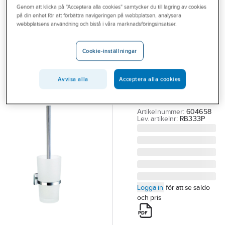
Genom att klicka på "Acceptera alla cookies" samtycker du till lagring av cookies
Outlet
på din enhet för att förbättra navigeringen på webbplatsen, analysera
SMEDBO
webbplatsens användning och bistå i våra marknadsföringsinsatser.
Branscher
Toalettborstställ
Tjänster
Smedbo 333
Cookie-inställningar
House
Vårt erbjudande
WC BORSTE HOUSE
Avvisa alla
Acceptera alla cookies
Bli kund
SMEDBO RB333P
Aktuellt
SVART
Artikelnummer:
604658
Lev. artikelnr:
RB333P
Logga in
för att se saldo
och pris