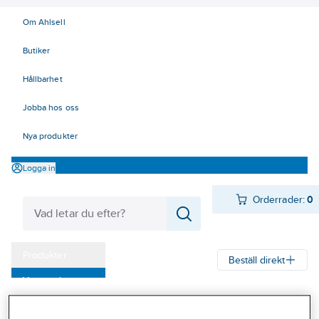
Om Ahlsell
Butiker
Hållbarhet
Jobba hos oss
Nya produkter
Logga in
Orderrader:
0
Produkter
Beställ direkt
Varumärken
Ahlsell
Produkter
Byggsortiment
Inredningsbeslag
Kampanjer
Bad, dusch och WC
Toalettborstställ