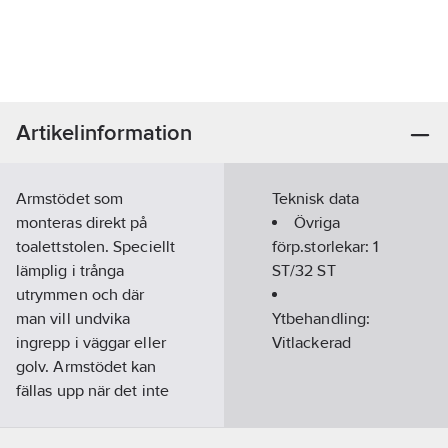
Artikelinformation
Armstödet som
Teknisk data
monteras direkt på
Övriga
toalettstolen. Speciellt
förp.storlekar:
1
lämplig i trånga
ST/32 ST
utrymmen och där
man vill undvika
Ytbehandling:
ingrepp i väggar eller
Vitlackerad
golv. Armstödet kan
fällas upp när det inte
används. Vi
rekommenderar att en