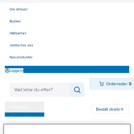
Om Ahlsell
Butiker
Hållbarhet
Jobba hos oss
Nya produkter
Logga in
Orderrader:
0
Produkter
Beställ direkt
Varumärken
Ahlsell
Produkter
Byggsortiment
Inredningsbeslag
Kampanjer
Bad, dusch och WC
Toalettarmstöd