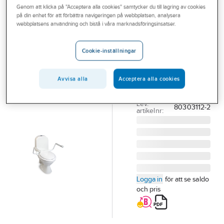
Genom att klicka på "Acceptera alla cookies" samtycker du till lagring av cookies
Outlet
på din enhet för att förbättra navigeringen på webbplatsen, analysera
ETAC
webbplatsens användning och bistå i våra marknadsföringsinsatser.
Branscher
Toalettarmstöd
Tjänster
Supporter
Cookie-inställningar
TOALETTARMSTÖD
Vårt erbjudande
SUPPORTER INKL
Avvisa alla
Acceptera alla cookies
Aktuellt
WC-SITS
Artikelnummer:
211098
Lev.
80303112-2
artikelnr:
Logga in
för att se saldo
och pris