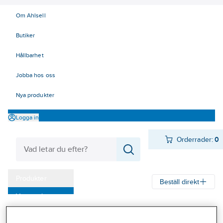
Om Ahlsell
Butiker
Hållbarhet
Jobba hos oss
Nya produkter
Logga in
Orderrader:
0
Produkter
Beställ direkt
Varumärken
Ahlsell
Produkter
Byggsortiment
Inredningsbeslag
Kampanjer
Bad, dusch och WC
Handdukshängare och handdukskrokar