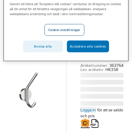
Genom att klicka på "Acceptera alla cookies" samtycker du till lagring av cookies
Outlet
på din enhet för att förbättra navigeringen på webbplatsen, analysera
SMEDBO
webbplatsens användning och bistå i våra marknadsföringsinsatser.
Branscher
Badlakanskrok
Tjänster
Smedbo 358
Cookie-inställningar
Home
Vårt erbjudande
BADLAKANSKROK
Avvisa alla
Acceptera alla cookies
Aktuellt
HOME SMEDBO
HK358 CH
Artikelnummer:
363764
Lev. artikelnr:
HK358
Logga in
för att se saldo
och pris