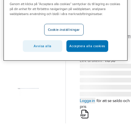
Genom att klicka på "Acceptera alla cookies" samtycker du till lagring av cookies
Outlet
på din enhet för att förbättra navigeringen på webbplatsen, analysera
ERICSINDUSTRIER
webbplatsens användning och bistå i våra marknadsföringsinsatser.
Branscher
Duschstång Rak
Tjänster
108-112
Cookie-inställningar
DUSCHDRAPERISTÅNG11
Vårt erbjudande
135-190CM RAK VIT
Avvisa alla
Acceptera alla cookies
Bli kund
BYGGPACK
Artikelnummer:
107875
Aktuellt
Lev. artikelnr:
11090
Logga in
för att se saldo och
pris