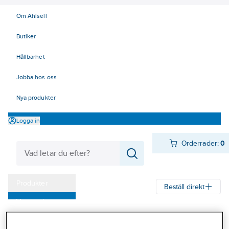
Om Ahlsell
Butiker
Hållbarhet
Jobba hos oss
Nya produkter
Logga in
Orderrader:
0
Produkter
Beställ direkt
Varumärken
Ahlsell
Produkter
Byggsortiment
Inredningsbeslag
Kampanjer
Bad, dusch och WC
Duschstänger och duschdraperier