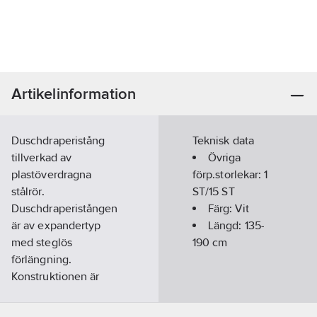
Artikelinformation
Duschdraperistång
Teknisk data
tillverkad av
Övriga
plastöverdragna
förp.storlekar:
1
stålrör.
ST/15 ST
Duschdraperistången
Färg:
Vit
är av expandertyp
Längd:
135-
med steglös
190
cm
förlängning.
Konstruktionen är
robust och har god
hållfasthet. Levereras