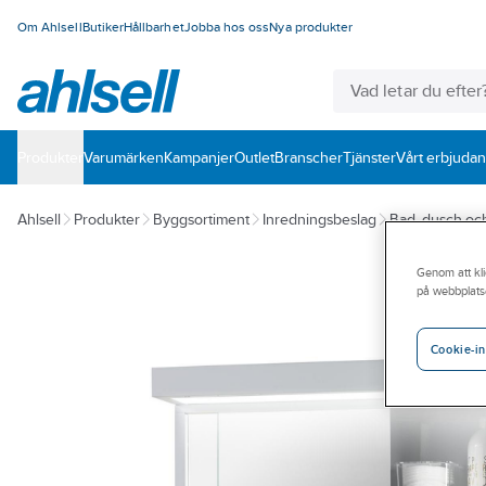
Om Ahlsell
Butiker
Hållbarhet
Jobba hos oss
Nya produkter
Produkter
Varumärken
Kampanjer
Outlet
Branscher
Tjänster
Vårt erbjuda
Ahlsell
Produkter
Byggsortiment
Inredningsbeslag
Bad, dusch o
Genom att kli
på webbplats
Cookie-in