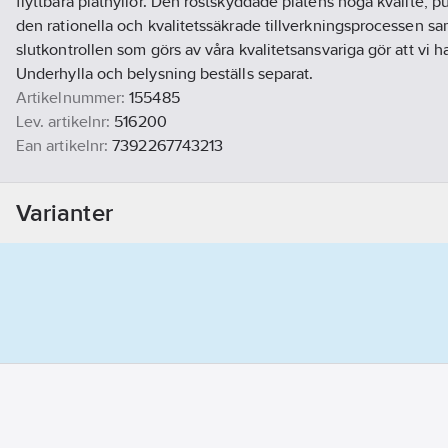
flyttbara plåthyllor. Den rostskyddade plåtens höga kvalite, 
den rationella och kvalitetssäkrade tillverkningsprocessen 
slutkontrollen som görs av våra kvalitetsansvariga gör att vi ha
Underhylla och belysning beställs separat.
Artikelnummer:
155485
Lev. artikelnr:
516200
Ean artikelnr:
7392267743213
Materialklass
CX5400
Varianter