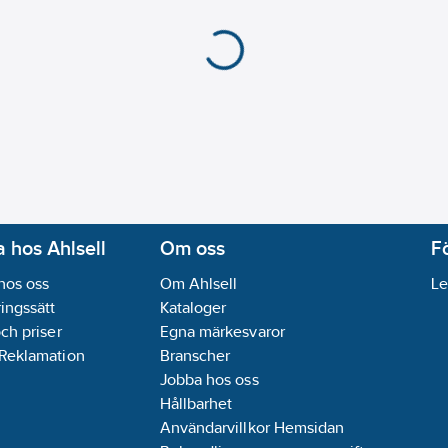
 hos Ahlsell
Om oss
F
hos oss
Om Ahlsell
Le
ingssätt
Kataloger
och priser
Egna märkesvaror
 Reklamation
Branscher
Jobba hos oss
Hållbarhet
Användarvillkor Hemsidan