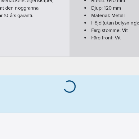
pulverlackens egenskaper,
Bredd:
640
mm
samt den noggranna
Djup:
120
mm
r 10 års garanti.
Material:
Metall
Höjd (utan belysning)
Färg stomme:
Vit
Färg front:
Vit