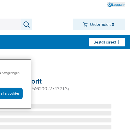
Logga in
Orderrader:
0
Beställ direkt
ra navigeringen
ngsör Favorit
VIT FAVORIT 516200 (774321-3)
 alla cookies