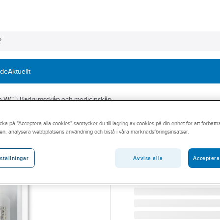
nde
Aktuellt
ch WC
Badrumsskåp och medicinskåp
cka på "Acceptera alla cookies" samtycker du till lagring av cookies på din enhet för att förbätt
KUNGSÖR
en, analysera webbplatsens användning och bistå i våra marknadsföringsinsatser.
Badrumsskåp Ku
BADRUMSSKÅP KUNGSÖR 
Avvisa alla
Acceptera
ställningar
Artikelnummer:
155485
Lev. artikelnr:
516200