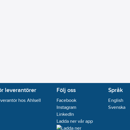
ör leverantörer
Följ oss
Språk
verantör hos Ahlsell
Facebook
English
Instagram
Svenska
LinkedIn
Ladda ner vår app