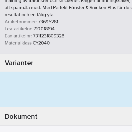
målning av träfönster och snickerier. Färgen är rinningssäker, lä
att sparmåla med. Med Perfekt Fönster & Snickeri Plus får du 
resultat och en tålig yta.
Artikelnummer:
73695281
Lev. artikelnr:
710018194
Ean artikelnr:
7311231809328
Materialklass
CY2040
Varianter
Dokument