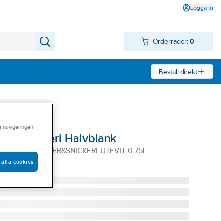
Logga in
Orderrader:
0
Beställ direkt
ra navigeringen
och Snickeri Halvblank
PLUS 2 FÖNSTER&SNICKERI UTEVIT 0,75L
 alla cookies