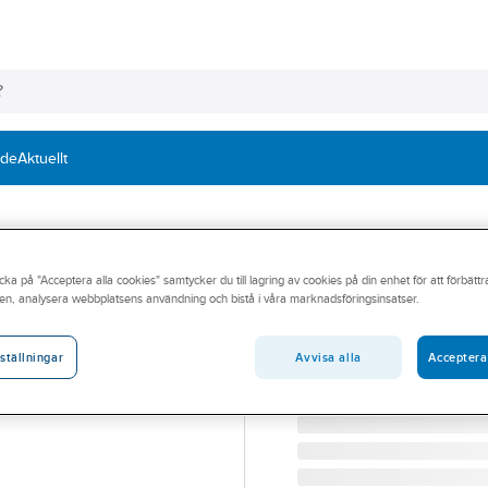
nde
Aktuellt
BECKERS
cka på "Acceptera alla cookies" samtycker du till lagring av cookies på din enhet för att förbätt
Perfekt Fönster 
en, analysera webbplatsens användning och bistå i våra marknadsföringsinsatser.
FÖNSTERFÄRG PERFEKT 
Artikelnummer:
73695281
Avvisa alla
Acceptera
ställningar
Lev. artikelnr:
710018194