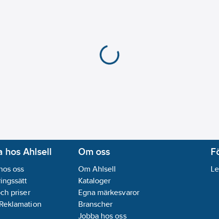
 hos Ahlsell
Om oss
F
hos oss
Om Ahlsell
Le
ingssätt
Kataloger
och priser
Egna märkesvaror
 Reklamation
Branscher
Jobba hos oss