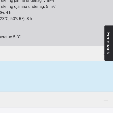
ukning jämna underlag:
7
m²/l
ukning ojämna underlag:
5
m²/l
RF):
4
h
 23°C, 50% RF):
8
h
Feedback
peratur:
5
°C
k