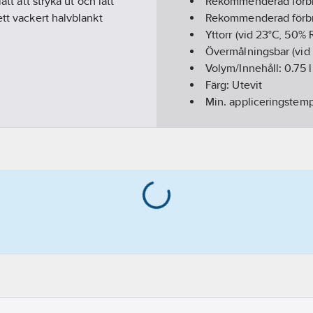
tt att stryka ut och lätt
Rekommenderad förbr
ett vackert halvblankt
Rekommenderad förbr
Yttorr (vid 23°C, 50% 
Övermålningsbar (vid
Volym/Innehåll:
0.75
l
Färg:
Utevit
Min. appliceringstem
Glansvärde:
Halvblan