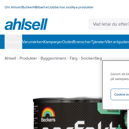
Om Ahlsell
Butiker
Hållbarhet
Jobba hos oss
Nya produkter
Produkter
Varumärken
Kampanjer
Outlet
Branscher
Tjänster
Vårt erbjuda
Ahlsell
Produkter
Byggsortiment
Färg
Snickerifärg
Genom att kli
på webbplats
Cookie-in