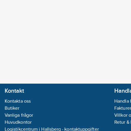
Kontakt
Handla
Kontakta oss
Handla 
Butiker
Fakturer
Vanliga frågor
Villkor 
Huvudkontor
Retur &
Logistikcentrum i Hallsberg - kontaktuppgifter