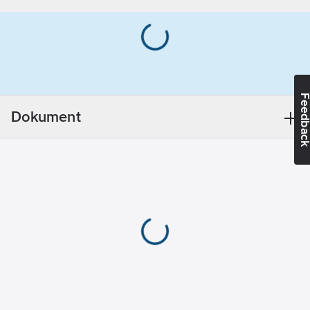
Artikelnummer:
77966178
RF):
24
h
Lev.
710017530
artikelnr:
Volym/Innehåll:
Materialklass
CY1000
3
l
Feedba
Dokument