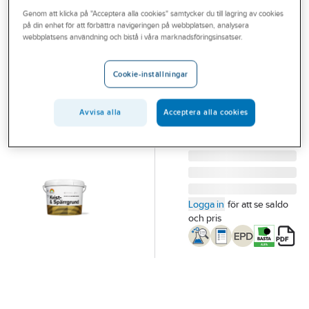
Outlet
Genom att klicka på "Acceptera alla cookies" samtycker du till lagring av cookies
BECKERS
på din enhet för att förbättra navigeringen på webbplatsen, analysera
Kvist-och
Branscher
webbplatsens användning och bistå i våra marknadsföringsinsatser.
spärrgrund
Tjänster
KVIST- OCH
Cookie-inställningar
SPÄRRGRUND 3L
Vårt erbjudande
Artikelnummer:
77966178
Lev. artikelnr:
710017530
Bli kund
Avvisa alla
Acceptera alla cookies
Aktuellt
Logga in
för att se saldo
och pris