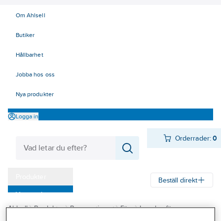
Om Ahlsell
Butiker
Hållbarhet
Jobba hos oss
Nya produkter
Logga in
Orderrader:
0
Produkter
Beställ direkt
Varumärken
Ahlsell
Produkter
Byggsortiment
Färg
Inomhusfärg
Kampanjer