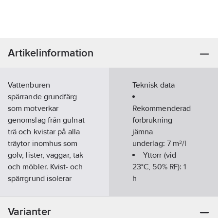
Artikelinformation
Vattenburen
Teknisk data
spärrande grundfärg
som motverkar
Rekommenderad
genomslag från gulnat
förbrukning
trä och kvistar på alla
jämna
träytor inomhus som
underlag:
7
m²/l
golv, lister, väggar, tak
Yttorr (vid
och möbler. Kvist- och
23°C, 50% RF):
1
spärrgrund isolerar
h
effektivt
missfärgningar från
Övermålningsbar
Varianter
underlaget.
(vid 23°C, 50%