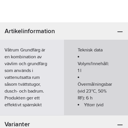
Artikelinformation
Våtrum Grundfärg är
Teknisk data
en kombination av
vävlim och grundfärg
Volym/Innehåll:
som används i
1
l
vattenutsatta rum
såsom tvättstugor,
Övermålningsbar
dusch- och badrum.
(vid 23°C, 50%
Produkten ger ett
RF):
6
h
effektivt spärrskikt
Yttorr (vid
mot vatten och fukt
23°C, 50% RF):
utifrån och en fin
3
h
Varianter
målningsbar yta.