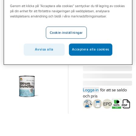
Outlet
Genom att klicka på "Acceptera alla cookies" samtycker du till lagring av cookies
BECKERS
på din enhet för att förbättra navigeringen på webbplatsen, analysera
Grundfärg
Branscher
webbplatsens användning och bistå i våra marknadsföringsinsatser.
Våtrum
Tjänster
VÅTRUMSGRUNDFÄRG
Cookie-inställningar
1L
Vårt erbjudande
Artikelnummer:
77773637
Lev. artikelnr:
710026919
Aktuellt
Avvisa alla
Acceptera alla cookies
Logga in
för att se saldo
och pris