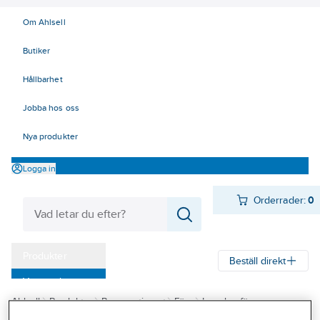
Om Ahlsell
Butiker
Hållbarhet
Jobba hos oss
Nya produkter
Logga in
Orderrader:
0
Produkter
Beställ direkt
Varumärken
Ahlsell
Produkter
Byggsortiment
Färg
Inomhusfärg
Kampanjer