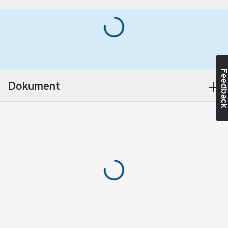
Våtrum Grundfärg
Rekommenderad
ingår tillsammans med
förbrukning
Våtrum Täckfärg i
jämna
Beckers
underlag:
4
målningssystem som
m²/l
är godkänt av
Glansvärde:
Feedba
Måleribranschens
Matt
Dokument
Våtrumskontroll.
Godkänt ytsystem för
våtrum
Tätar och skyddar
väggarna mot fukt
Ger en slät
målningsbar yta
Artikelnummer:
77773637
Lev.
710026919
artikelnr:
Ean
7311231814919
artikelnr: