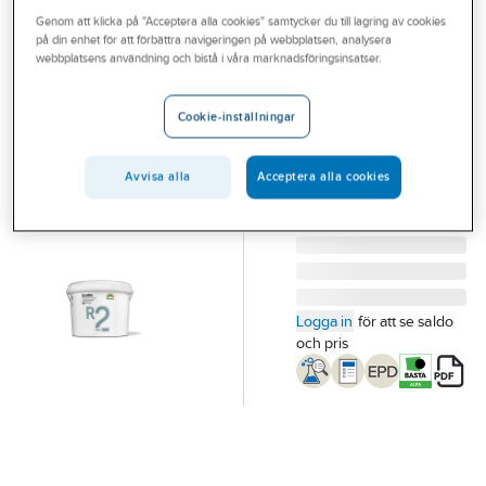
Outlet
Genom att klicka på "Acceptera alla cookies" samtycker du till lagring av cookies
BECKERS
på din enhet för att förbättra navigeringen på webbplatsen, analysera
Takfärg Scotte
Branscher
webbplatsens användning och bistå i våra marknadsföringsinsatser.
R2
Tjänster
TAKFÄRG SCOTTE R2
Cookie-inställningar
VIT OVAL BAS A 10 L
Vårt erbjudande
Artikelnummer:
73710677
Lev. artikelnr:
710007164
Bli kund
Avvisa alla
Acceptera alla cookies
Aktuellt
Logga in
för att se saldo
och pris