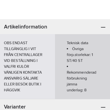
Artikelinformation
OBS ENDAST
Teknisk data
TILLGÄNGLIG I VIT
Övriga
FRÅN CENTRALLAGER
förp.storlekar:
1
VID BESTÄLLNING I
ST/40 ST
VALFRI KULÖR
VÄNLIGEN KONTAKTA
Rekommenderad
ANSVARIG SÄLJARE
förbrukning
ELLER BESÖK BUTIK I
jämna
HÄGGVIK
underlag:
8
(STOCKHOLM)
m²/l
Vid valfri kulör
Yttorr (vid
Varianter
tillkommer bryttillägg
23°C, 50% RF):