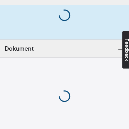
0.5
h
Scotte R2 är en
reflexfri takfärg
Övermålningsbar
speciellt anpassad för
(vid 23°C, 50%
inomhusytor med risk
RF):
3
h
för släpljus,
Feedba
underglans och skäck.
Volym/Innehåll:
Dokument
Takfärgen kan
10
l
användas på de flesta
Utförande:
underlag i exempelvis
Oval
hall, kök,
trappuppgångar m.m.
Färgen har en snabb
torktid och hög
täckförmåga – allt som
gör jobbet smidigare
för dig.
Artikelnummer:
73710677
Lev.