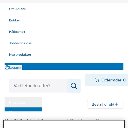
Om Ahlsell
Butiker
Hållbarhet
Jobba hos oss
Nya produkter
Logga in
Orderrader:
0
Produkter
Beställ direkt
Varumärken
Ahlsell
Produkter
Byggsortiment
Färg
Inomhusfärg
Kampanjer