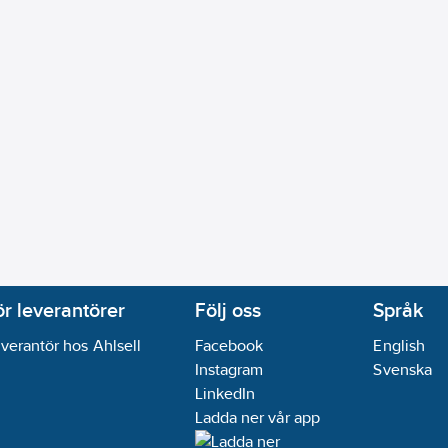
ör leverantörer
Följ oss
Språk
verantör hos Ahlsell
Facebook
English
Instagram
Svenska
LinkedIn
Ladda ner vår app