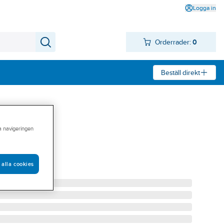
Logga in
Orderrader:
0
Beställ direkt
ra navigeringen
 alla cookies