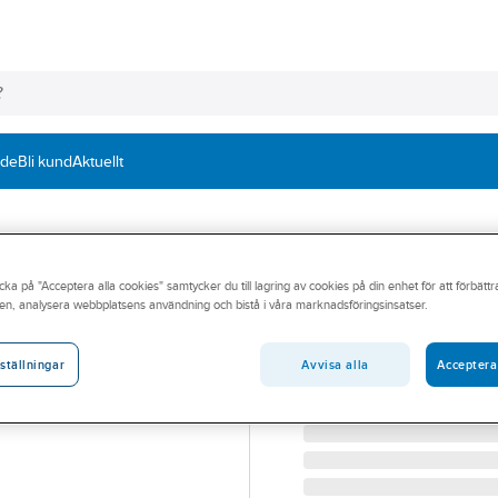
nde
Bli kund
Aktuellt
BECKERS
cka på "Acceptera alla cookies" samtycker du till lagring av cookies på din enhet för att förbätt
Fönsterkitt
en, analysera webbplatsens användning och bistå i våra marknadsföringsinsatser.
FÖNSTERKITT VIT 0,3L
Artikelnummer:
73710661
Avvisa alla
Acceptera
ställningar
Lev. artikelnr:
040530