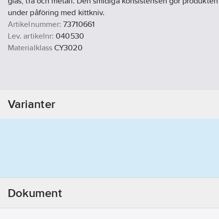
glas, trä och metall. Den smidiga konsistensen gör produkten
under påföring med kittkniv.
Artikelnummer:
73710661
Lev. artikelnr:
040530
Materialklass
CY3020
Varianter
Dokument