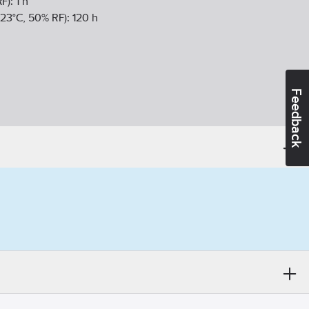
RF):
1
h
 23°C, 50% RF):
120
h
Feedback