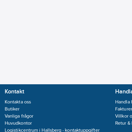
Kontakt
Handla
Kontakta oss
Handla 
Butiker
Fakturer
Vanliga frågor
Villkor 
Huvudkontor
Retur &
Logistikcentrum i Hallsberg - kontaktuppgifter