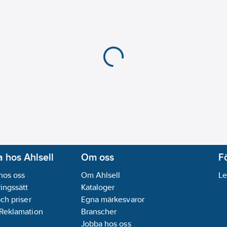
 hos Ahlsell
Om oss
F
hos oss
Om Ahlsell
Le
ingssätt
Kataloger
och priser
Egna märkesvaror
 Reklamation
Branscher
Jobba hos oss