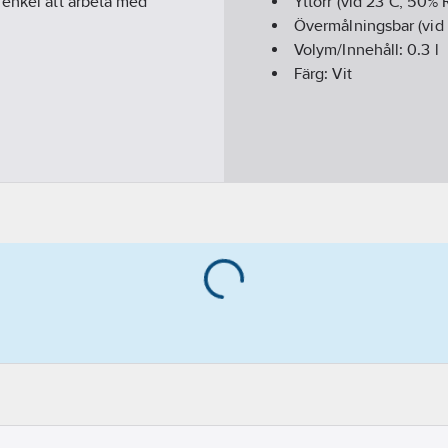
 enkel att arbeta med
Yttorr (vid 23°C, 50% 
Övermålningsbar (vid
Volym/Innehåll:
0.3
l
Färg:
Vit