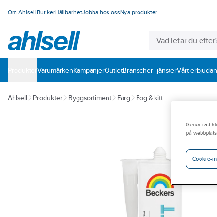
Om Ahlsell
Butiker
Hållbarhet
Jobba hos oss
Nya produkter
Produkter
Varumärken
Kampanjer
Outlet
Branscher
Tjänster
Vårt erbjuda
Ahlsell
Produkter
Byggsortiment
Färg
Fog & kitt
Genom att kli
på webbplats
Cookie-in