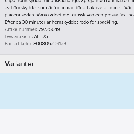
Klipp hörnskyddet till önskad längd. Spreja med rent vatten, 
av hörnskyddet som är förlimmad för att aktivera limmet. Vän
placera sedan hörnskyddet mot gipsskivan och pressa fast no
Efter ca 30 minuter är hörnskyddet redo för spackling.
Artikelnummer:
79725649
Lev. artikelnr:
AFP25
Ean artikelnr:
800805209123
Materialklass
CY5020
Varianter