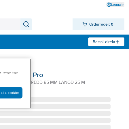
Logga in
Orderrader:
0
Beställ direkt
ra navigeringen
bead Flex Pro
ANDE RULLE BREDD 85 MM LÄNGD 25 M
 alla cookies