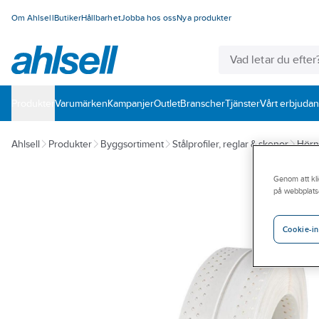
Om Ahlsell
Butiker
Hållbarhet
Jobba hos oss
Nya produkter
Produkter
Varumärken
Kampanjer
Outlet
Branscher
Tjänster
Vårt erbjuda
Ahlsell
Produkter
Byggsortiment
Stålprofiler, reglar & skenor
Hörn
Genom att kli
på webbplats
Cookie-in