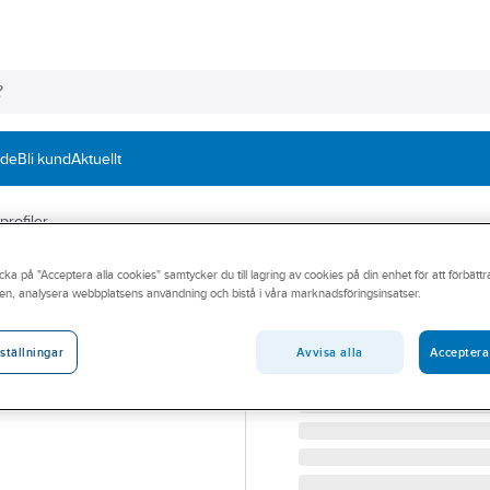
nde
Bli kund
Aktuellt
profiler
cka på "Acceptera alla cookies" samtycker du till lagring av cookies på din enhet för att förbätt
Hörnskydd Aqua
en, analysera webbplatsens användning och bistå i våra marknadsföringsinsatser.
HÖRNSKYDD SJÄLVHÄFT
Artikelnummer:
79725649
Avvisa alla
Acceptera
ställningar
Lev. artikelnr:
AFP25