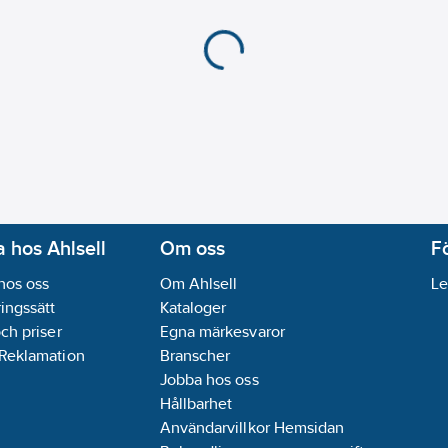
 hos Ahlsell
Om oss
F
hos oss
Om Ahlsell
Le
ingssätt
Kataloger
och priser
Egna märkesvaror
 Reklamation
Branscher
Jobba hos oss
Hållbarhet
Användarvillkor Hemsidan