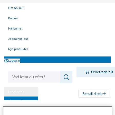
Om Ahlsell
Butiker
Hållbarhet
Jobba hos oss
Nya produkter
Logga in
Orderrader:
0
Produkter
Beställ direkt
Varumärken
Ahlsell
Produkter
Byggsortiment
Dörr- & fönsterbeslag
Kampanjer
Gångjärn
Gångjärn