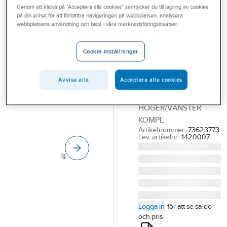
Genom att klicka på "Acceptera alla cookies" samtycker du till lagring av cookies
Outlet
på din enhet för att förbättra navigeringen på webbplatsen, analysera
webbplatsens användning och bistå i våra marknadsföringsinsatser.
Fönstergångjärn
Branscher
Aluminium 3-
Tjänster
Cookie-inställningar
delat
Vårt erbjudande
FÖNSTERGÅNGGJ KPL
Avvisa alla
Acceptera alla cookies
Bli kund
3-DELAT ALUM + 2
SPRINT
Aktuellt
HÖGER/VÄNSTER
KOMPL
Artikelnummer:
73623773
Lev. artikelnr:
1420007
Logga in
för att se saldo
och pris