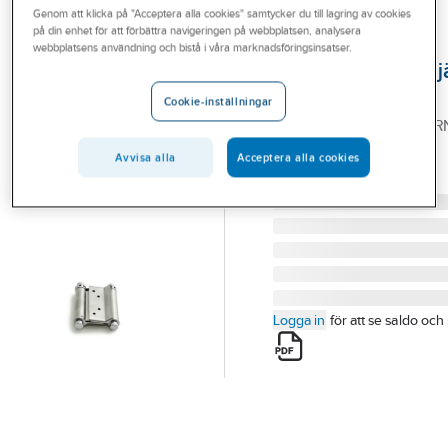
Genom att klicka på "Acceptera alla cookies" samtycker du till lagring av cookies
Outlet
på din enhet för att förbättra navigeringen på webbplatsen, analysera
HABO
webbplatsens användning och bistå i våra marknadsföringsinsatser.
Branscher
Svängdörrsgångj
Tjänster
Habo 10
Cookie-inställningar
SVÄNGDÖRRSGÅNGJÄR
Vårt erbjudande
75MM N H+V SB
Avvisa alla
Acceptera alla cookies
Bli kund
Artikelnummer:
494352
Lev. artikelnr:
12615
Aktuellt
Logga in
för att se saldo och 