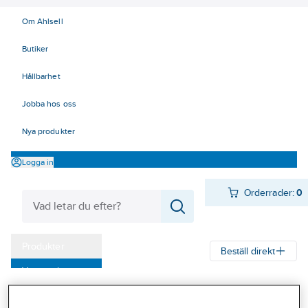
Om Ahlsell
Butiker
Hållbarhet
Jobba hos oss
Nya produkter
Logga in
Orderrader:
0
Produkter
Beställ direkt
Varumärken
Ahlsell
Produkter
Byggsortiment
Dörr- & fönsterbeslag
Kampanjer
Gångjärn
Gångjärn