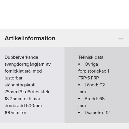
Artikelinformation
Dubbelverkande
Teknisk data
svängdörrsgångjärn av
Övriga
förnicklat stål med
förp.storlekar:
1
justerbar
FRP/5 FRP
stängningskraft.
Längd:
92
75mm för dörrtjocklek
mm
18-25mm och max
Bredd:
68
dörrbredd 600mm
mm
100mm för
Diameter:
12
dörrtjocklek 26-30mm
mm
och max dörrbredd