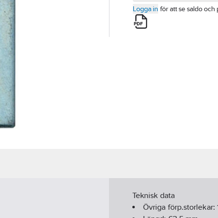
Logga in
för att se saldo och 
Teknisk data
Övriga förp.storlekar: