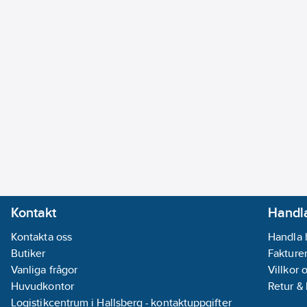
Kontakt
Handla
Kontakta oss
Handla 
Butiker
Fakturer
Vanliga frågor
Villkor 
Huvudkontor
Retur &
Logistikcentrum i Hallsberg - kontaktuppgifter