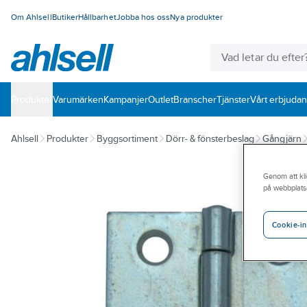
Om Ahlsell
Butiker
Hållbarhet
Jobba hos oss
Nya produkter
Produkter
Varumärken
Kampanjer
Outlet
Branscher
Tjänster
Vårt erbjuda
Ahlsell
Produkter
Byggsortiment
Dörr- & fönsterbeslag
Gångjärn
Genom att kli
på webbplats
Cookie-in