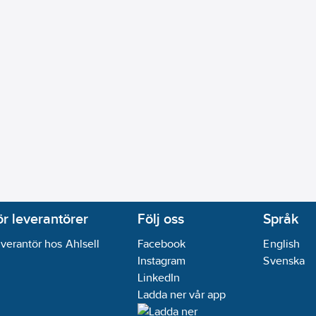
ör leverantörer
Följ oss
Språk
verantör hos Ahlsell
Facebook
English
Instagram
Svenska
LinkedIn
Ladda ner vår app