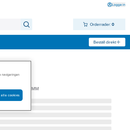
Logga in
Orderrader:
0
Beställ direkt
ra navigeringen
5001
65 Z 48,0X63,5MM
 alla cookies