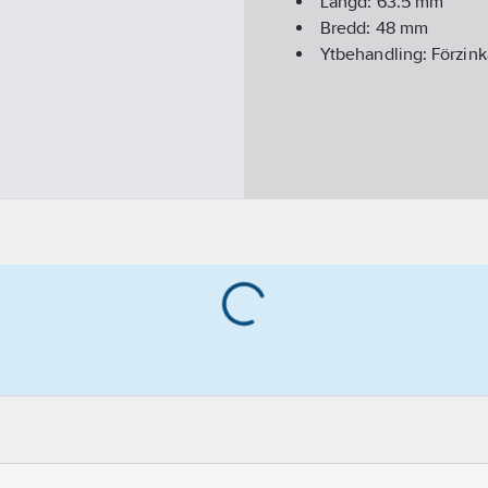
Längd:
63.5
mm
Bredd:
48
mm
Ytbehandling:
Förzin