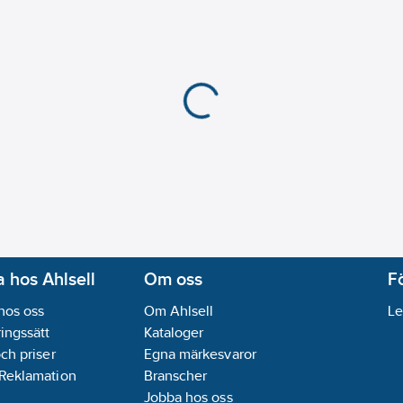
 hos Ahlsell
Om oss
F
hos oss
Om Ahlsell
Le
ingssätt
Kataloger
och priser
Egna märkesvaror
 Reklamation
Branscher
Jobba hos oss