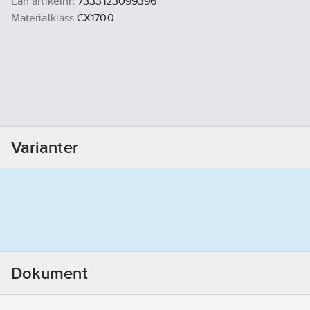
Ean artikelnr:
7333123099396
Materialklass
CX1700
Varianter
Dokument