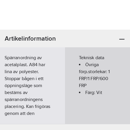
Artikelinformation
Spärranordning av
Teknisk data
acetalplast. A84 har
Övriga
lina av polyester.
förp.storlekar:
1
Stoppar bågen i ett
FRP/1 FRP/600
öppningsläge som
FRP
bestäms av
Färg:
Vit
spärranordningens
placering. Kan frigöras
genom att den
fjädrande låstungan
på spärrbrickan trycks