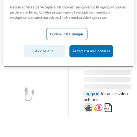
Outlet
Genom att klicka på "Acceptera alla cookies" samtycker du till lagring av cookies
på din enhet för att förbättra navigeringen på webbplatsen, analysera
A-COLLECTION
Branscher
webbplatsens användning och bistå i våra marknadsföringsinsatser.
Spärranordning
Tjänster
A84
Cookie-inställningar
SPÄRRANORDNING
Vårt erbjudande
A84 VIT SB
Bli kund
Avvisa alla
Acceptera alla cookies
Artikelnummer:
276926
Aktuellt
Logga in
för att se saldo
och pris