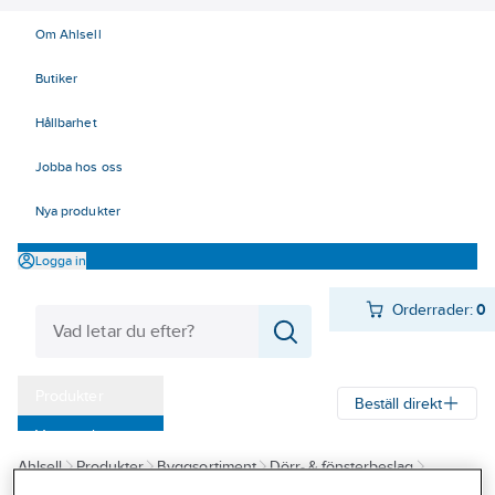
Om Ahlsell
Butiker
Hållbarhet
Jobba hos oss
Nya produkter
Logga in
Orderrader:
0
Produkter
Beställ direkt
Varumärken
Ahlsell
Produkter
Byggsortiment
Dörr- & fönsterbeslag
Kampanjer
Fönsterbeslag
Fönsteruppställningsbeslag