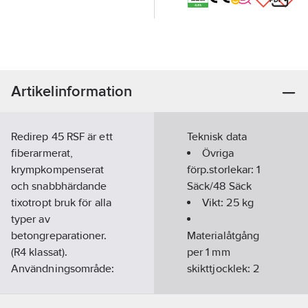
Artikelinformation
Redirep 45 RSF är ett
Teknisk data
fiberarmerat,
Övriga
krympkompenserat
förp.storlekar:
1
och snabbhärdande
Säck/48 Säck
tixotropt bruk för alla
Vikt:
25
kg
typer av
betongreparationer.
Materialåtgång
(R4 klassat).
per 1 mm
Användningsområde:
skikttjocklek:
2
Till alla typer av
kg/m²
förbättringsarbeten på