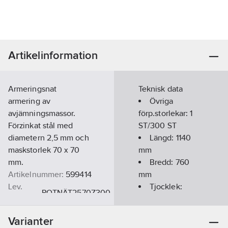
Artikelinformation
Armeringsnat
Teknisk data
armering av
Övriga
avjämningsmassor.
förp.storlekar:
1
Förzinkat stål med
ST/300 ST
diametern 2,5 mm och
Längd:
1140
maskstorlek 70 x 70
mm
mm.
Bredd:
760
Artikelnummer:
599414
mm
Lev.
Tjocklek:
ROTNÄT2570Z300
artikelnr:
2.5
mm
Ean
7391695505257
Varianter
artikelnr: