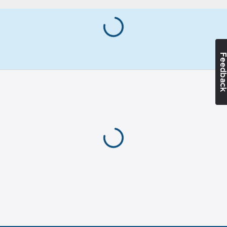
Ersätter
478080
artikelnr:
Materialklass
CK195A
Feedba