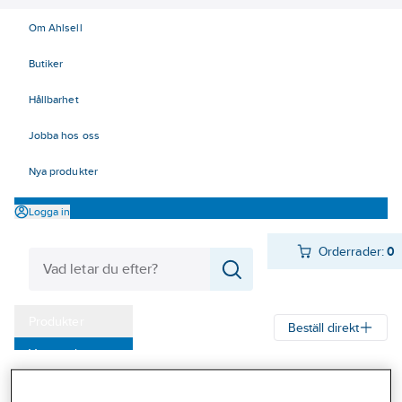
Om Ahlsell
Butiker
Hållbarhet
Jobba hos oss
Nya produkter
Logga in
Orderrader:
0
Produkter
Beställ direkt
Varumärken
Ahlsell
Produkter
Byggsortiment
Bruk & Tillsatsmedel
Övrigt
Kampanjer