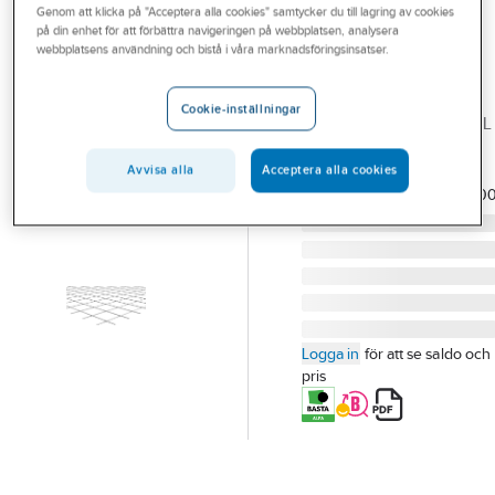
Genom att klicka på "Acceptera alla cookies" samtycker du till lagring av cookies
Outlet
Rotnät
på din enhet för att förbättra navigeringen på webbplatsen, analysera
webbplatsens användning och bistå i våra marknadsföringsinsatser.
Branscher
1140x760MM
ROTNÄT 1140X760 MM
Tjänster
Cookie-inställningar
MASKA 70 MM TRÅDTJL
Vårt erbjudande
2.5 MM 300 ST/BUNT
Artikelnummer:
599414
Avvisa alla
Acceptera alla cookies
Aktuellt
Lev.
ROTNÄT2570Z30
artikelnr:
Logga in
för att se saldo och
pris