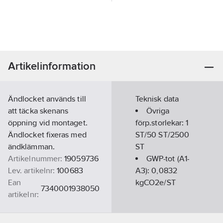
Artikelinformation
Ändlocket används till
Teknisk data
att täcka skenans
Övriga
öppning vid montaget.
förp.storlekar:
1
Ändlocket fixeras med
ST/50 ST/2500
ändklämman.
ST
Artikelnummer:
19059736
GWP-tot (A1-
Lev. artikelnr:
100683
A3):
0,0832
Ean
kgCO2e/ST
7340001938050
artikelnr:
Materialklass
PPB100