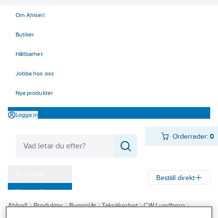
Om Ahlsell
Butiker
Hållbarhet
Jobba hos oss
Nya produkter
Logga in
Orderrader:
0
Produkter
Beställ direkt
Varumärken
Ahlsell
Produkter
Byggplåt
Taksäkerhet
CW Lundberg
Kampanjer
Infästning
Fästen Solsystem