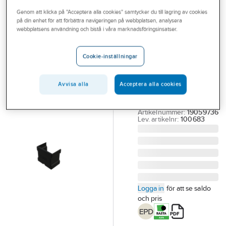
Outlet
Genom att klicka på "Acceptera alla cookies" samtycker du till lagring av cookies
på din enhet för att förbättra navigeringen på webbplatsen, analysera
CW LUNDBERG
Branscher
webbplatsens användning och bistå i våra marknadsföringsinsatser.
Ändlock
Tjänster
solpanelskena,
Cookie-inställningar
CW Lundberg
Vårt erbjudande
ÄNDLOCK
Aktuellt
Avvisa alla
Acceptera alla cookies
SOLPANELSKENA (
100683 ) CW
Artikelnummer:
19059736
Lev. artikelnr:
100683
Logga in
för att se saldo
och pris