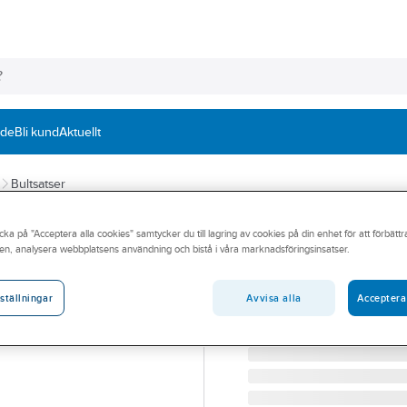
nde
Bli kund
Aktuellt
Bultsatser
CW LUNDBERG
cka på "Acceptera alla cookies" samtycker du till lagring av cookies på din enhet för att förbätt
Informationssky
en, analysera webbplatsens användning och bistå i våra marknadsföringsinsatser.
INFORMATIONSSKYLT TAK
Artikelnummer:
19050002
Avvisa alla
Acceptera
ställningar
Lev. artikelnr:
490500P