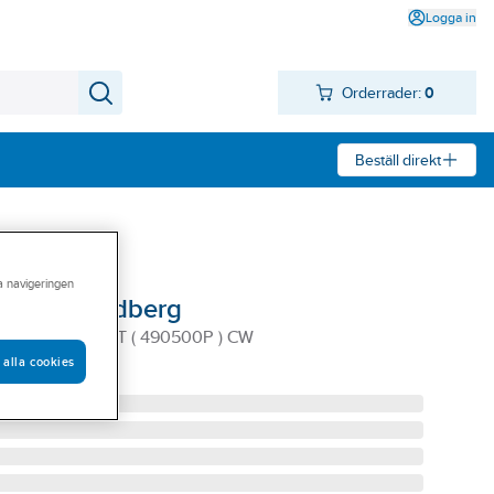
Logga in
Orderrader:
0
Beställ direkt
ra navigeringen
lt, CW Lundberg
TILLTRÄDE VIT ( 490500P ) CW
 alla cookies