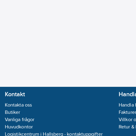
Kontakt
Handla
Kontakta oss
Handla 
Butiker
Fakturer
Vanliga frågor
Villkor 
Huvudkontor
Retur &
Logistikcentrum i Hallsberg - kontaktuppgifter