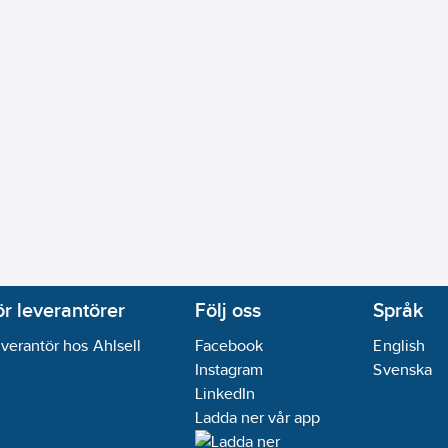
ör leverantörer
Följ oss
Språk
verantör hos Ahlsell
Facebook
English
Instagram
Svenska
LinkedIn
Ladda ner vår app