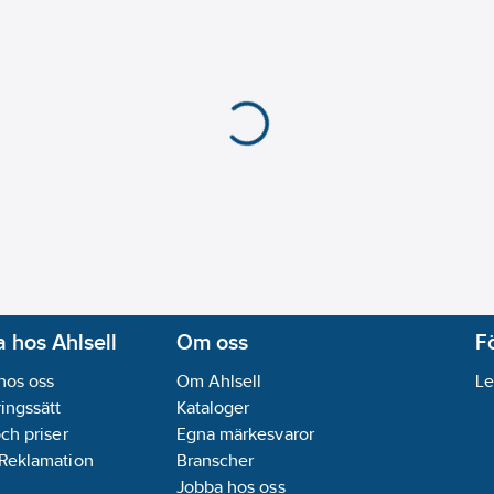
 hos Ahlsell
Om oss
F
hos oss
Om Ahlsell
Le
ingssätt
Kataloger
och priser
Egna märkesvaror
 Reklamation
Branscher
Jobba hos oss