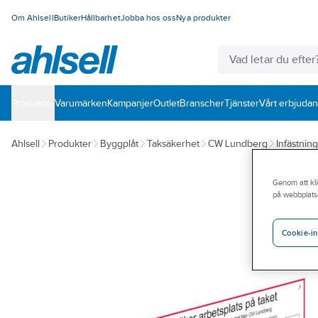
Om Ahlsell
Butiker
Hållbarhet
Jobba hos oss
Nya produkter
Produkter
Varumärken
Kampanjer
Outlet
Branscher
Tjänster
Vårt erbjuda
Ahlsell
Produkter
Byggplåt
Taksäkerhet
CW Lundberg
Infästning
Genom att kli
på webbplats
Cookie-in