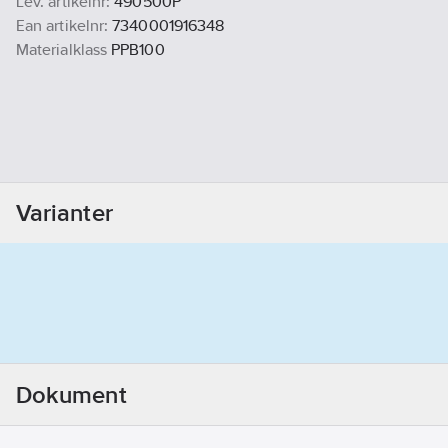
Lev. artikelnr:
490500P
Ean artikelnr:
7340001916348
Materialklass
PPB100
Varianter
Dokument