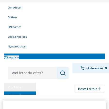
Om Ahlsell
Butiker
Hållbarhet
Jobba hos oss
Nya produkter
Logga in
Orderrader:
0
Produkter
Beställ direkt
Varumärken
Ahlsell
Produkter
Arbetsplats
Lyft
Mjuka lyft - surrning
Kampanjer
Bandsurrning/lastsäkring