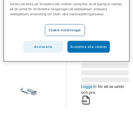
Genom att klicka på "Acceptera alla cookies" samtycker du till lagring av cookies
Outlet
på din enhet för att förbättra navigeringen på webbplatsen, analysera
CJ
webbplatsens användning och bistå i våra marknadsföringsinsatser.
Branscher
Repkrok CJ
Tjänster
REPKROK CJ
Cookie-inställningar
72X20MM 4ST
Vårt erbjudande
Artikelnummer:
77306427
Lev. artikelnr:
547216
Avvisa alla
Acceptera alla cookies
Aktuellt
Logga in
för att se saldo
och pris