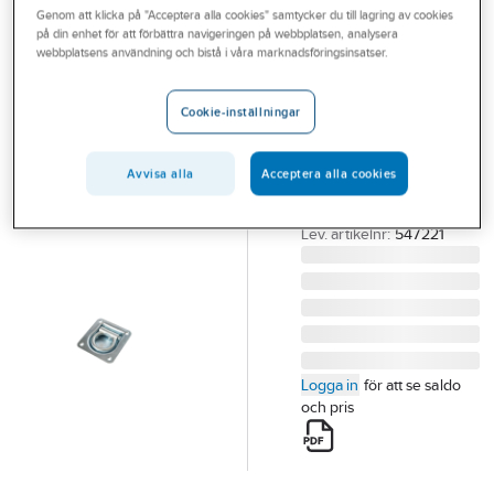
Genom att klicka på "Acceptera alla cookies" samtycker du till lagring av cookies
Outlet
på din enhet för att förbättra navigeringen på webbplatsen, analysera
CJ
webbplatsens användning och bistå i våra marknadsföringsinsatser.
Branscher
Surrningsögla
Tjänster
CJ infälld
Cookie-inställningar
montering
Vårt erbjudande
SURRNINGSÖGLA CJ
Avvisa alla
Acceptera alla cookies
Bli kund
INFÄLLD 95X100MM
Aktuellt
Artikelnummer:
77306407
Lev. artikelnr:
547221
Logga in
för att se saldo
och pris