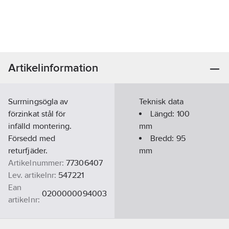
Artikelinformation
Surrningsögla av
Teknisk data
förzinkat stål för
Längd:
100
infälld montering.
mm
Försedd med
Bredd:
95
returfjäder.
mm
Artikelnummer:
77306407
Lev. artikelnr:
547221
Ean
0200000094003
artikelnr:
Materialklass
TE2150