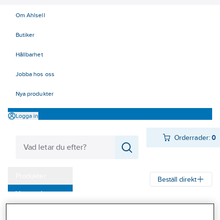
Om Ahlsell
Butiker
Hållbarhet
Jobba hos oss
Nya produkter
Logga in
Orderrader:
0
Produkter
Beställ direkt
Varumärken
Ahlsell
Produkter
Arbetsplats
Lyft
Mjuka lyft - surrning
Kampanjer
Bandsurrning/lastsäkring