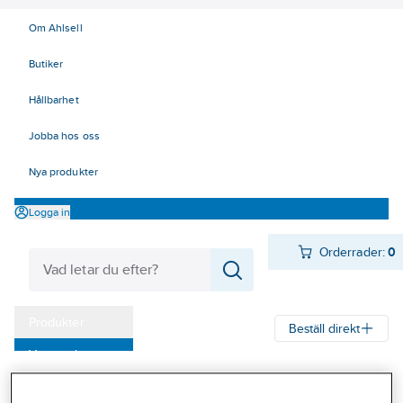
Om Ahlsell
Butiker
Hållbarhet
Jobba hos oss
Nya produkter
Logga in
Orderrader:
0
Produkter
Beställ direkt
Varumärken
Ahlsell
Produkter
Arbetsplats
Lyft
Mjuka lyft - surrning
Kampanjer
Bandsurrning/lastsäkring