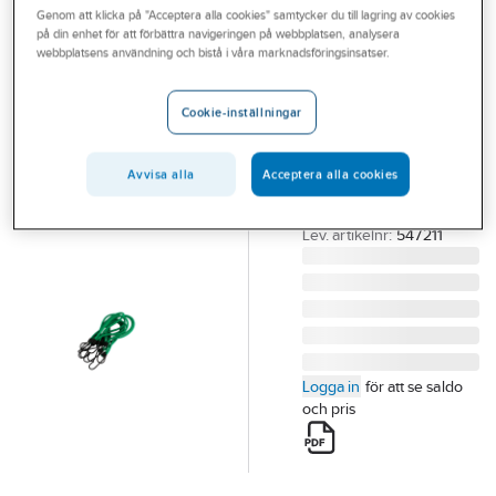
Genom att klicka på "Acceptera alla cookies" samtycker du till lagring av cookies
Outlet
på din enhet för att förbättra navigeringen på webbplatsen, analysera
CJ
webbplatsens användning och bistå i våra marknadsföringsinsatser.
Branscher
Stropp elastisk
Tjänster
CJ med
Cookie-inställningar
metallkrok
Vårt erbjudande
STROPP CJ MED KROK
Avvisa alla
Acceptera alla cookies
Bli kund
10-PACK
Aktuellt
Artikelnummer:
77306377
Lev. artikelnr:
547211
Logga in
för att se saldo
och pris