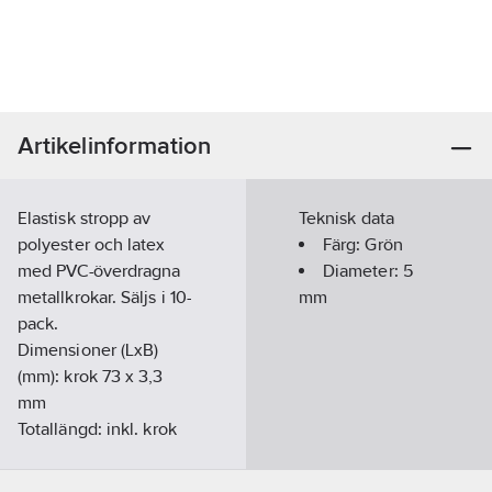
Artikelinformation
Elastisk stropp av
Teknisk data
polyester och latex
Färg:
Grön
med PVC-överdragna
Diameter:
5
metallkrokar. Säljs i 10-
mm
pack.
Dimensioner (LxB)
(mm): krok 73 x 3,3
mm
Totallängd: inkl. krok
210-370 mm
Artikelnummer:
77306377