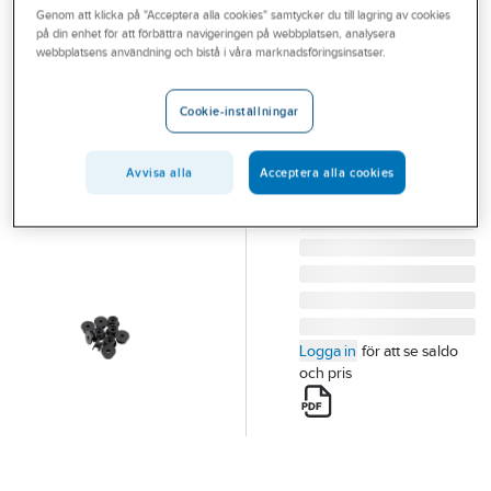
Genom att klicka på "Acceptera alla cookies" samtycker du till lagring av cookies
Outlet
på din enhet för att förbättra navigeringen på webbplatsen, analysera
CJ
webbplatsens användning och bistå i våra marknadsföringsinsatser.
Branscher
Stroppfäste CJ
Tjänster
10-pack
Cookie-inställningar
STROPPFÄSTE CJ TILL
Vårt erbjudande
LASTNÄT 10-PACK
Avvisa alla
Acceptera alla cookies
Aktuellt
Artikelnummer:
77306373
Lev. artikelnr:
547214
Logga in
för att se saldo
och pris