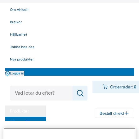
Om Ahlsell
Butiker
Hållbarhet
Jobba hos oss
Nya produkter
Logga in
Orderrader:
0
Produkter
Beställ direkt
Varumärken
Ahlsell
Produkter
Arbetsplats
Lyft
Mjuka lyft - surrning
Kampanjer
Bandsurrning/lastsäkring