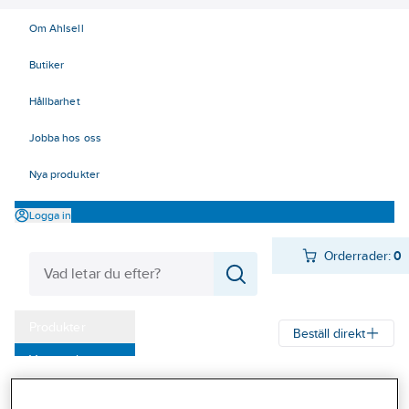
Om Ahlsell
Butiker
Hållbarhet
Jobba hos oss
Nya produkter
Logga in
Orderrader:
0
Produkter
Beställ direkt
Varumärken
Ahlsell
Produkter
Arbetsplats
Lyft
Mjuka lyft - surrning
Kampanjer
Bandsurrning/lastsäkring