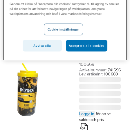
Genom att klicka på "Acceptera alla cookies" samtycker du till lagring av cookies
Outlet
på din enhet för att förbättra navigeringen på webbplatsen, analysera
IRONSIDE
webbplatsens användning och bistå i våra marknadsföringsinsatser.
Branscher
Spännbandset
Tjänster
Ironside
Cookie-inställningar
SPÄNNREMSET
Vårt erbjudande
IRONSIDE 2X
Avvisa alla
Acceptera alla cookies
Bli kund
SPÄNNREM
8XBAGAGESTROPP
Aktuellt
100669
Artikelnummer:
741596
Lev. artikelnr:
100669
Logga in
för att se
saldo och pris