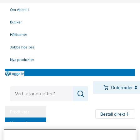
Om Ahlsell
Butiker
Hållbarhet
Jobba hos oss
Nya produkter
Logga in
Orderrader:
0
Produkter
Beställ direkt
Varumärken
Ahlsell
Produkter
Arbetsplats
Lyft
Mjuka lyft - surrning
Kampanjer
Bandsurrning/lastsäkring