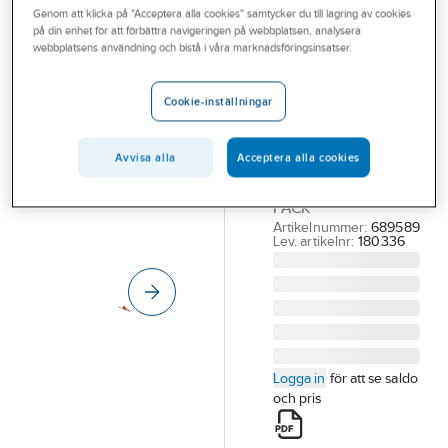
Genom att klicka på "Acceptera alla cookies" samtycker du till lagring av cookies
Outlet
på din enhet för att förbättra navigeringen på webbplatsen, analysera
webbplatsens användning och bistå i våra marknadsföringsinsatser.
Surrning
Branscher
Quickloader
Tjänster
Cookie-inställningar
SPÄNNBAND
Vårt erbjudande
QUICKLOADER
2000KG LÄNGD 5M
Avvisa alla
Acceptera alla cookies
Aktuellt
BREDD 35MM 2-
PACK
Artikelnummer:
689589
Lev. artikelnr:
180336
Logga in
för att se saldo
och pris