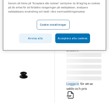
Genom att klicka på "Acceptera alla cookies" samtycker du till lagring av cookies
Outlet
på din enhet för att förbättra navigeringen på webbplatsen, analysera
webbplatsens användning och bistå i våra marknadsföringsinsatser.
Fästknopp för
Branscher
kapellstropp
Tjänster
Cookie-inställningar
FÄSTKNOPP FÖR
Vårt erbjudande
KAPELLSTROPP
SVART 10ST/FÖRP
Avvisa alla
Acceptera alla cookies
Bli kund
Artikelnummer:
418899
Lev.
Aktuellt
125071S10RY
artikelnr:
Logga in
för att se
saldo och pris