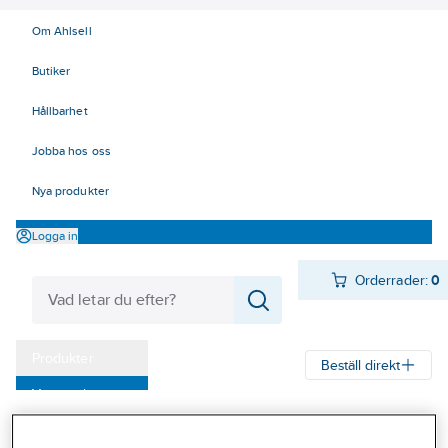
Om Ahlsell
Butiker
Hållbarhet
Jobba hos oss
Nya produkter
Logga in
Orderrader:
0
Produkter
Beställ direkt
Varumärken
Ahlsell
Produkter
Arbetsplats
Lyft
Mjuka lyft - surrning
Kampanjer
Bandsurrning/lastsäkring