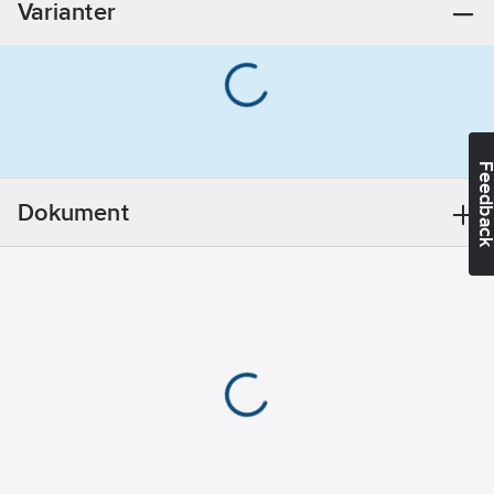
Varianter
Materialkvalitet:
Polyester
Färg:
Orange
Norm:
NS-
Feedba
EN 12195-2
Material:
Dokument
Plast
Dimension
övrigt:
0.5 + 4.5
m