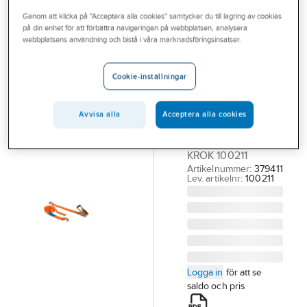
Outlet
Genom att klicka på "Acceptera alla cookies" samtycker du till lagring av cookies
på din enhet för att förbättra navigeringen på webbplatsen, analysera
IRONSIDE
Branscher
webbplatsens användning och bistå i våra marknadsföringsinsatser.
Surrning
Tjänster
Ironside med
Cookie-inställningar
krok
Vårt erbjudande
SURRNING
Bli kund
Avvisa alla
Acceptera alla cookies
IRONSIDE 3T 0.5+
Aktuellt
4.5M ORANGE MED
KROK 100211
Artikelnummer:
379411
Lev. artikelnr:
100211
Logga in
för att se
saldo och pris