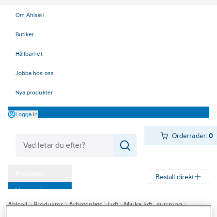
Om Ahlsell
Butiker
Hållbarhet
Jobba hos oss
Nya produkter
Logga in
Orderrader:
0
Produkter
Beställ direkt
Varumärken
Ahlsell
Produkter
Arbetsplats
Lyft
Mjuka lyft - surrning
Kampanjer
Bandsurrning/lastsäkring