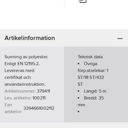
Artikelinformation
Surrning av polyester.
Teknisk data
Enligt EN 12195-2.
Övriga
Levereras med
förp.storlekar:
1
certifikat och
ST/18 ST/432
användarinstruktion.
ST
Artikelnummer:
379411
Längd:
5
m
Lev. artikelnr:
100211
Bredd:
35
Ean
mm
3394661002112
artikelnr:
Materialklass
TE2001
Lastsurrningskapacitet:
1500
kg