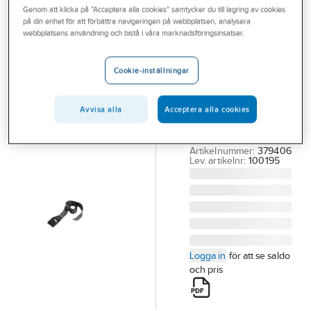
Genom att klicka på "Acceptera alla cookies" samtycker du till lagring av cookies
Outlet
på din enhet för att förbättra navigeringen på webbplatsen, analysera
IRONSIDE
webbplatsens användning och bistå i våra marknadsföringsinsatser.
Branscher
Spännband
Tjänster
Ironside
Cookie-inställningar
SPÄNNBAND
Vårt erbjudande
IRONSIDE 1.0M
Avvisa alla
Acceptera alla cookies
Aktuellt
SVART 2-PACK
100195
Artikelnummer:
379406
Lev. artikelnr:
100195
Logga in
för att se saldo
och pris