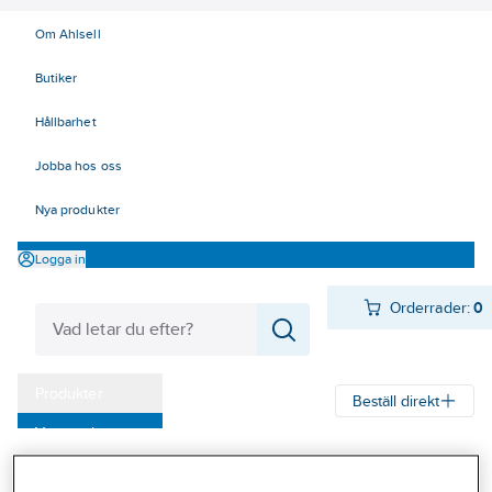
Om Ahlsell
Butiker
Hållbarhet
Jobba hos oss
Nya produkter
Logga in
Orderrader:
0
Produkter
Beställ direkt
Varumärken
Ahlsell
Produkter
Arbetsplats
Lyft
Mjuka lyft - surrning
Kampanjer
Bandsurrning/lastsäkring