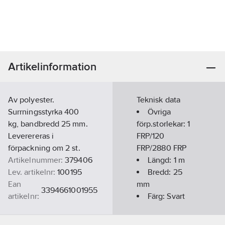
Artikelinformation
Av polyester.
Teknisk data
Surrningsstyrka 400
Övriga
kg, bandbredd 25 mm.
förp.storlekar:
1
Leverereras i
FRP/120
förpackning om 2 st.
FRP/2880 FRP
Artikelnummer:
379406
Längd:
1
m
Lev. artikelnr:
100195
Bredd:
25
Ean
mm
3394661001955
artikelnr:
Färg:
Svart
Ersätter
Max. säker
299854
artikelnr:
arbetsbelastning: