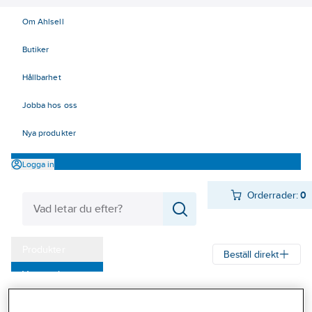
Om Ahlsell
Butiker
Hållbarhet
Jobba hos oss
Nya produkter
Logga in
Orderrader:
0
Produkter
Beställ direkt
Varumärken
Ahlsell
Produkter
Arbetsplats
Lyft
Mjuka lyft - surrning
Kampanjer
Bandsurrning/lastsäkring