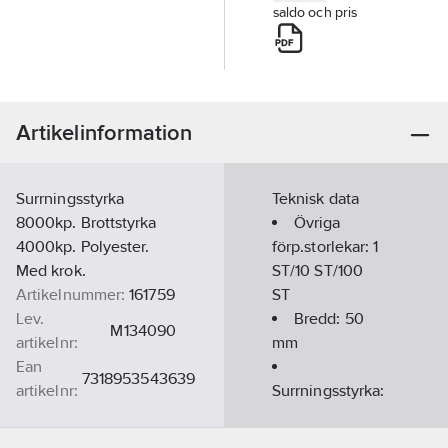
saldo och pris
Artikelinformation
Surrningsstyrka
Teknisk data
8000kp. Brottstyrka
Övriga
4000kp. Polyester.
förp.storlekar:
1
Med krok.
ST/10 ST/100
Artikelnummer:
161759
ST
Lev.
Bredd:
50
M134090
artikelnr:
mm
Ean
7318953543639
artikelnr:
Surrningsstyrka:
Materialklass
TE210B
LC 3,4 ton 2 x
LC