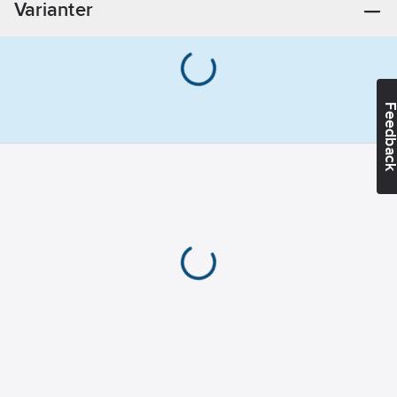
Varianter
Överensstämmer
med:
EN 12195-
2
Feedba