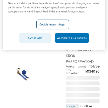
Genom att klicka på "Acceptera alla cookies" samtycker du till lagring av cookies
Outlet
på din enhet för att förbättra navigeringen på webbplatsen, analysera
GUNNEBO
webbplatsens användning och bistå i våra marknadsföringsinsatser.
Branscher
Surrning
Tjänster
Gunnebo
Cookie-inställningar
Industrier LC
Vårt erbjudande
1,6 ton (4T)
Avvisa alla
Acceptera alla cookies
Bli kund
SURRNING 4T
Aktuellt
0.5+9.5M MED
KROK
PÅSFÖRPACKAD
Artikelnummer:
161759
Lev.
M134090
artikelnr:
Logga in
för att se