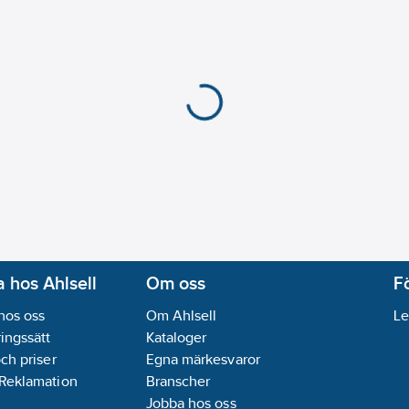
 hos Ahlsell
Om oss
F
hos oss
Om Ahlsell
Le
ingssätt
Kataloger
och priser
Egna märkesvaror
 Reklamation
Branscher
Jobba hos oss