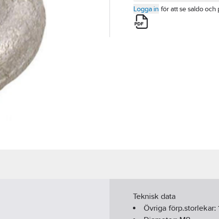
Logga in
för att se saldo och 
Teknisk data
Övriga förp.storlekar: