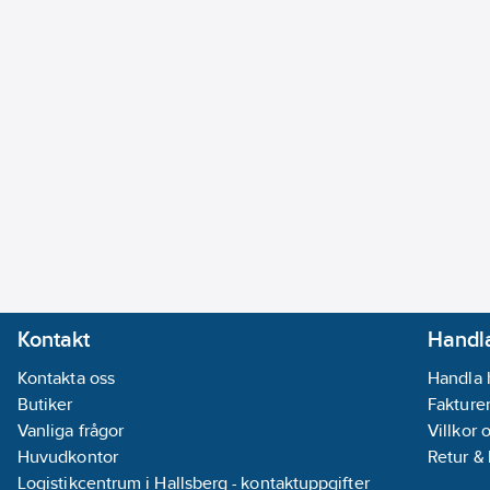
Kontakt
Handla
Kontakta oss
Handla 
Butiker
Fakturer
Vanliga frågor
Villkor 
Huvudkontor
Retur &
Logistikcentrum i Hallsberg - kontaktuppgifter