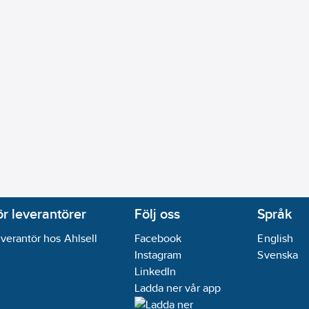
ör leverantörer
Följ oss
Språk
verantör hos Ahlsell
Facebook
English
Instagram
Svenska
LinkedIn
Ladda ner vår app