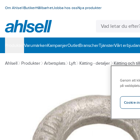
Om Ahlsell
Butiker
Hållbarhet
Jobba hos oss
Nya produkter
Produkter
Varumärken
Kampanjer
Outlet
Branscher
Tjänster
Vårt erbjuda
Ahlsell
Produkter
Arbetsplats
Lyft
Kätting - detaljer
Kätting och ti
Genom att kli
på webbplats
Cookie-in