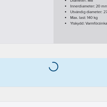
Diameter:
M8
Innerdiameter:
20
m
Utvändig diameter:
2
Max. last:
140
kg
Ytskydd:
Varmförzink