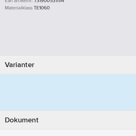
Ean artikelnr:
7319005311114
Materialklass
TE1060
Varianter
Dokument