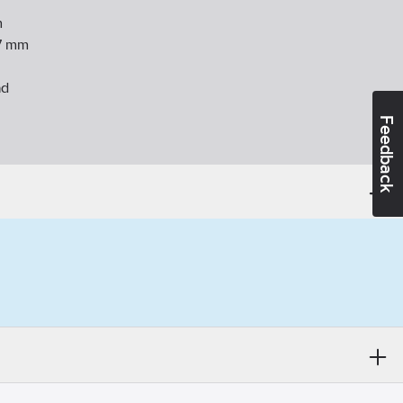
m
7
mm
ad
Feedback