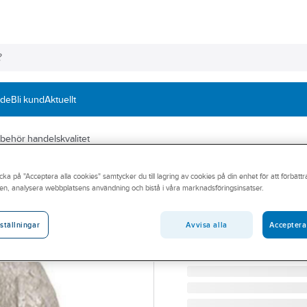
nde
Bli kund
Aktuellt
llbehör handelskvalitet
A-COLLECTION
cka på "Acceptera alla cookies" samtycker du till lagring av cookies på din enhet för att förbätt
Lyftögla LH FZV
en, analysera webbplatsens användning och bistå i våra marknadsföringsinsatser.
LYFTÖGLA LH M8 FZV C1
Artikelnummer:
149908
Avvisa alla
Acceptera
ställningar