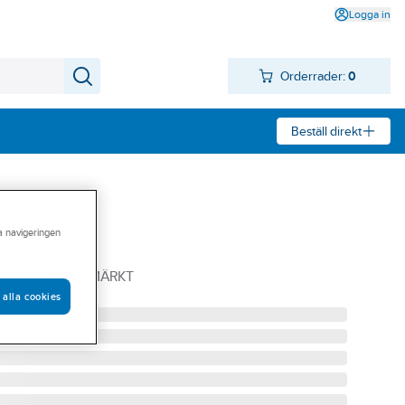
Logga in
Orderrader:
0
Beställ direkt
ra navigeringen
5 DIN 582 CE-MÄRKT
 alla cookies